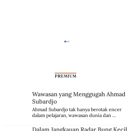
PREMIUM
Merambah Melalui Sekolah
Wawasan yang Menggugah Ahmad
Subardjo
Ahmad Subardjo tak hanya berotak encer 
dalam pelajaran, wawasan dunia dan 
kesadaran kebangsaannya tumbuh berkat 
Jules Verne, Multatuli, hingga Sun Yat-sen.
Dalam Jangkauan Radar Bung Kecil