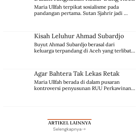
Maria Ullfah terpikat sosialisme pada 
pandangan pertama. Sutan Sjahrir jadi 
comblangnya.
Kisah Leluhur Ahmad Subardjo
Buyut Ahmad Subardjo berasal dari 
keluarga terpandang di Aceh yang terlibat 
persaingan kekuasaan. Dia memilih 
merantau ke Jawa dan menjadi pemuka 
agama Islam. Anaknya mengikuti jejaknya.
Agar Bahtera Tak Lekas Retak
Maria Ullfah berada di dalam pusaran 
kontroversi penyusunan RUU Perkawinan. 
Berbuah manis walau penuh kompromi.
ARTIKEL LAINNYA
Selengkapnya