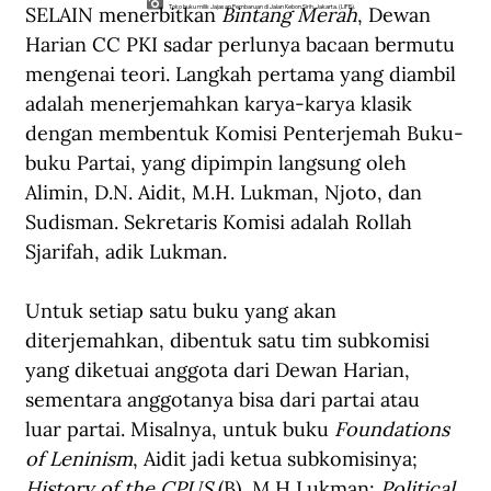
SELAIN menerbitkan 
Bintang Merah
, Dewan 
Toko buku milik Jajasan Pembaruan di Jalan Kebon Sirih, Jakarta. (LIFE).
Harian CC PKI sadar perlunya bacaan bermutu 
mengenai teori. Langkah pertama yang diambil 
adalah menerjemahkan karya-karya klasik 
dengan membentuk Komisi Penterjemah Buku-
buku Partai, yang dipimpin langsung oleh 
Alimin, D.N. Aidit, M.H. Lukman, Njoto, dan 
Sudisman. Sekretaris Komisi adalah Rollah 
Sjarifah, adik Lukman.
Untuk setiap satu buku yang akan 
diterjemahkan, dibentuk satu tim subkomisi 
yang diketuai anggota dari Dewan Harian, 
sementara anggotanya bisa dari partai atau 
luar partai. Misalnya, untuk buku 
Foundations 
of Leninism
, Aidit jadi ketua subkomisinya; 
History of the CPUS
 (B), M.H Lukman; 
Political 