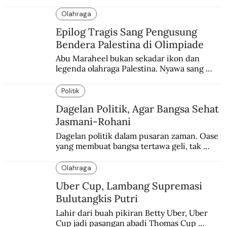
terbaik yang kurang dilirik.
Olahraga
Epilog Tragis Sang Pengusung
Bendera Palestina di Olimpiade
Abu Maraheel bukan sekadar ikon dan 
legenda olahraga Palestina. Nyawa sang 
Olimpian tak tertolong setelah Israel 
memblokade Rafah.
Politik
Dagelan Politik, Agar Bangsa Sehat
Jasmani-Rohani
Dagelan politik dalam pusaran zaman. Oase 
yang membuat bangsa tertawa geli, tak 
melulu nyeri.
Olahraga
Uber Cup, Lambang Supremasi
Bulutangkis Putri
Lahir dari buah pikiran Betty Uber, Uber 
Cup jadi pasangan abadi Thomas Cup 