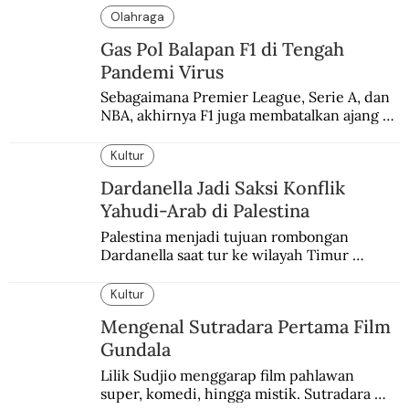
Olahraga
Gas Pol Balapan F1 di Tengah
Pandemi Virus
Sebagaimana Premier League, Serie A, dan 
NBA, akhirnya F1 juga membatalkan ajang 
balapannya. Menghindari pengalaman 
enam dekade lampau.
Kultur
Dardanella Jadi Saksi Konflik
Yahudi-Arab di Palestina
Palestina menjadi tujuan rombongan 
Dardanella saat tur ke wilayah Timur 
Tengah. Di sana mereka menjadi saksi 
ketegangan antara orang Yahudi dan 
Kultur
penduduk Arab.
Mengenal Sutradara Pertama Film
Gundala
Lilik Sudjio menggarap film pahlawan 
super, komedi, hingga mistik. Sutradara 