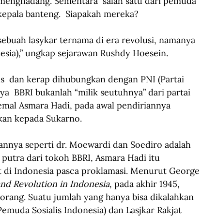
enghadang. Sementara  salah satu dari pemuda 
kepala banteng.  Siapakah mereka?
ebuah lasykar ternama di era revolusi, namanya 
esia),” ungkap sejarawan Rushdy Hoesein. 
is  dan kerap dihubungkan dengan PNI (Partai 
a  BBRI bukanlah “milik seutuhnya” dari partai 
emal Asmara Hadi, pada awal pendiriannya 
ukan kepada Sukarno. 
annya seperti dr. Moewardi dan Soediro adalah 
 putra dari tokoh BBRI, Asmara Hadi itu
t di Indonesia pasca proklamasi. Menurut George 
and Revolution in Indonesia
, pada akhir 1945, 
rang. Suatu jumlah yang hanya bisa dikalahkan 
emuda Sosialis Indonesia) dan Lasjkar Rakjat 