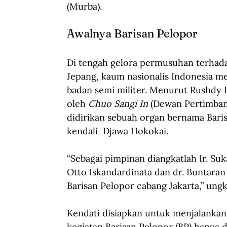
(Murba).
Awalnya Barisan Pelopor
Di tengah gelora permusuhan terhada
Jepang, kaum nasionalis Indonesia
badan semi militer. Menurut Rushdy 
oleh 
Chuo Sangi In
 (Dewan Pertimban
didirikan sebuah organ bernama Baris
kendali  Djawa Hokokai.
“Sebagai pimpinan diangkatlah Ir. Suk
Otto Iskandardinata dan dr. Buntara
Barisan Pelopor cabang Jakarta,” ung
Kendati disiapkan untuk menjalankan
kegiatan Barisan Pelopor (BP) hanya