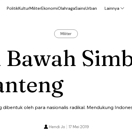
Politik
Kultur
Militer
Ekonomi
Olahraga
Sains
Urban
Lainnya
Militer
i Bawah Simb
anteng
ng dibentuk oleh para nasionalis radikal. Mendukung Indone
Hendi Jo
17 Mei 2019