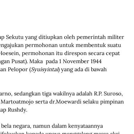
p Sekutu yang ditiupkan oleh pemerintah militer 
 mengajukan permohonan untuk membentuk suatu 
Hoesein, permohonan itu direspon secara cepat 
gan Pusat). Maka  pada 1 November 1944 
an Pelopor (
Syuisyintai
) yang ada di bawah 
arno, sedangkan tiga wakilnya adalah R.P. Suroso, 
n Martoatmojo serta dr.Moewardi selaku pimpinan 
kap Rushdy.
 bela negara, namun dalam kenyataannya 
 difokuskan kepada upaya menggalang massa aksi 