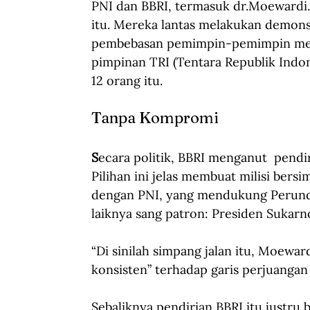
PNI dan BBRI, termasuk dr.Moewardi.
itu. Mereka lantas melakukan demons
pembebasan pemimpin-pemimpin mereka
pimpinan TRI (Tentara Republik Ind
12 orang itu.
Tanpa Kompromi
S
ecara politik, BBRI menganut  pend
Pilihan ini jelas membuat milisi bers
dengan PNI, yang mendukung Perundin
laiknya sang patron: Presiden Sukarno
“Di sinilah simpang jalan itu, Moewar
konsisten” terhadap garis perjuangan
Sebaliknya pendirian BBRI itu justr