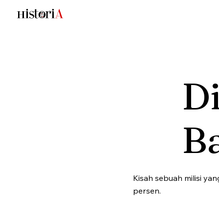
D
B
Kisah sebuah milisi ya
persen.