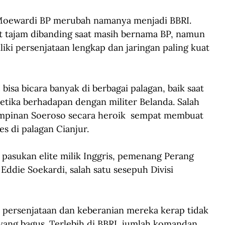
.Moewardi BP merubah namanya menjadi BBRI. 
 tajam dibanding saat masih bernama BP, namun 
liki persenjataan lengkap dan jaringan paling kuat 
bisa bicara banyak di berbagai palagan, baik saat 
tika berhadapan dengan militer Belanda. Salah 
pimpinan Soeroso secara heroik  sempat membuat 
s di palagan Cianjur.
 pasukan elite milik Inggris, pemenang Perang 
 Eddie Soekardi, salah satu sesepuh Divisi 
ersenjataan dan keberanian mereka kerap tidak 
yang bagus. Terlebih di BBRI, jumlah komandan 