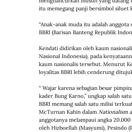
menghancurkan musuh yang datang m
itu memegang panji bersimbol siluet 
“Anak-anak muda itu adalah anggota s
BBRI (Barisan Banteng Republik Indon
Kendati didirikan oleh kaum nasional
Nasional Indonesia), pada kenyataanny
kaum nasionalis tersebut. Menurut K
loyalitas BBRI lebih cenderung dituj
“ Wajar karena sebagian besar pimpin
kader Bung Karno,” ungkap salah satu
BBRI memang salah satu milisi terkua
McTurnan Kahin dalam
 Nationalism 
anggotanya melampaui angka 20.000 o
oleh Hizboellah (Masyumi), Pesindo (P