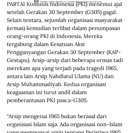
PARTAI Komunis Indonesia (PKI) menemui ajal 
Pater Beek, SJ. (Repro Pater Beek SJ: Larut Tetapi Tidak Hanyut karya JB Soedarmanta).
setelah Gerakan 30 September (G30S) gagal. 
Selain tentara, sejumlah organisasi masyarakat 
(ormas) kemudian terlibat dalam penumpasan 
orang-orang PKI di Indonesia. Mereka 
tergabung dalam Kesatuan Aksi 
Pengganyangan Gerakan 30 September (KAP-
Gestapu). Arsip-arsip dari beberapa ormas tadi 
merekam apa yang terjadi pada tragedi 1965, 
antara lain Arsip Nahdlatul Ulama (NU) dan 
Arsip Muhammadiyah. Kedua organisasi 
keagaaman ini turut andil dalam 
pemberantasan PKI pasca-G30S.
“Arsip mengenai 1965 bukan berasal dari 
organisasi Islam saja. Ada organisasi non-Islam 
yang mempunyai arsip tentang Peristiwa 1965, 