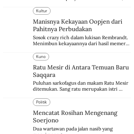
sesajen, dan ramuan jamu tradisional.
Kultur
Manisnya Kekayaan Oopjen dari
Pahitnya Perbudakan
Sosok crazy rich dalam lukisan Rembrandt. 
Menimbun kekayaannya dari hasil memeras 
keringat para budak.
Kuno
Ratu Mesir di Antara Temuan Baru
Saqqara
Puluhan sarkofagus dan makam Ratu Mesir 
ditemukan. Sang ratu merupakan istri 
sekaligus putri salah satu firaun yang 
sebelumnya keberadaannya tak pernah 
Politik
diketahui.
Mencatat Rosihan Mengenang
Soerjono
Dua wartawan pada jalan nasib yang 