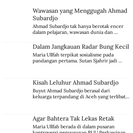
Arsip-arsip yang Tercecer
Wawasan yang Menggugah Ahmad
Subardjo
Ahmad Subardjo tak hanya berotak encer 
dalam pelajaran, wawasan dunia dan 
kesadaran kebangsaannya tumbuh berkat 
Jules Verne, Multatuli, hingga Sun Yat-sen.
Dalam Jangkauan Radar Bung Kecil
Maria Ullfah terpikat sosialisme pada 
pandangan pertama. Sutan Sjahrir jadi 
comblangnya.
Kisah Leluhur Ahmad Subardjo
Buyut Ahmad Subardjo berasal dari 
keluarga terpandang di Aceh yang terlibat 
persaingan kekuasaan. Dia memilih 
merantau ke Jawa dan menjadi pemuka 
agama Islam. Anaknya mengikuti jejaknya.
Agar Bahtera Tak Lekas Retak
Maria Ullfah berada di dalam pusaran 
kontroversi penyusunan RUU Perkawinan. 