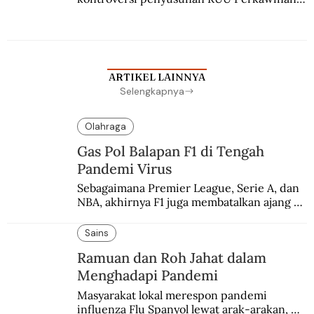
Berbuah manis walau penuh kompromi.
ARTIKEL LAINNYA
Selengkapnya
Olahraga
Gas Pol Balapan F1 di Tengah
Pandemi Virus
Sebagaimana Premier League, Serie A, dan 
NBA, akhirnya F1 juga membatalkan ajang 
balapannya. Menghindari pengalaman 
enam dekade lampau.
Sains
Ramuan dan Roh Jahat dalam
Menghadapi Pandemi
Masyarakat lokal merespon pandemi 
influenza Flu Spanyol lewat arak-arakan, 