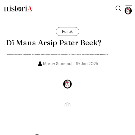
Politik
Di Mana Arsip Pater Beek?
Pater Beek diduga kuat terlibat aksi propaganda bagi umat Katolik dalam penumpasan PKI. Disebut-sebut punya pertautan dengan agenda CIA.
Martin Sitompul
19 Jan 2025