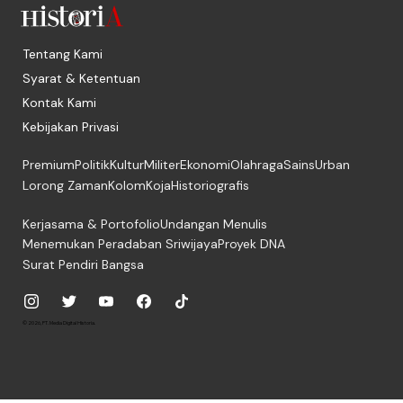
Tentang Kami
Syarat & Ketentuan
Kontak Kami
Kebijakan Privasi
Premium
Politik
Kultur
Militer
Ekonomi
Olahraga
Sains
Urban
Lorong Zaman
Kolom
Koja
Historiografis
Kerjasama & Portofolio
Undangan Menulis
Menemukan Peradaban Sriwijaya
Proyek DNA
Surat Pendiri Bangsa
© 2026, PT. Media Digital Historia.