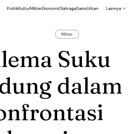
Politik
Kultur
Militer
Ekonomi
Olahraga
Sains
Urban
Lainnya
Militer
ilema Suku
idung dalam
onfrontasi