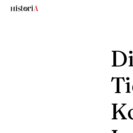
D
T
K