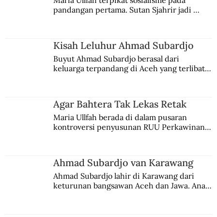
Maria Ullfah terpikat sosialisme pada 
pandangan pertama. Sutan Sjahrir jadi 
comblangnya.
Kisah Leluhur Ahmad Subardjo
Buyut Ahmad Subardjo berasal dari 
keluarga terpandang di Aceh yang terlibat 
persaingan kekuasaan. Dia memilih 
merantau ke Jawa dan menjadi pemuka 
agama Islam. Anaknya mengikuti jejaknya.
Agar Bahtera Tak Lekas Retak
Maria Ullfah berada di dalam pusaran 
kontroversi penyusunan RUU Perkawinan. 
Berbuah manis walau penuh kompromi.
Ahmad Subardjo van Karawang
Ahmad Subardjo lahir di Karawang dari 
keturunan bangsawan Aceh dan Jawa. Anak 
kesayangan mantri polisi ini pindah ke 
Batavia untuk melanjutkan pendidikan di 
sekolah Belanda.