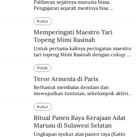
Pahlawan sejatinya manusia biasa. 
Pengajaran sejarah mestinya bisa 
menghadirkan sosok humanisnya.
Kultur
Memperingati Maestro Tari
Topeng Mimi Rasinah
Untuk pertama kalinya peringatan maestro 
tari topeng Mimi Rasinah dengan cukup 
besar. Melibatkan seniman nasional dan 
internasional.
Politik
Teror Armenia di Paris
Berhasrat membalas dendam dan 
mewujudkan tuntutan, sekelompok aktivis 
garis keras Armenia mengebom bandara di 
Paris.
Kultur
Ritual Panen Raya Kerajaan Adat
Marusu di Sulawesi Selatan
Ungkapan syukur atas panen raya (Katto 