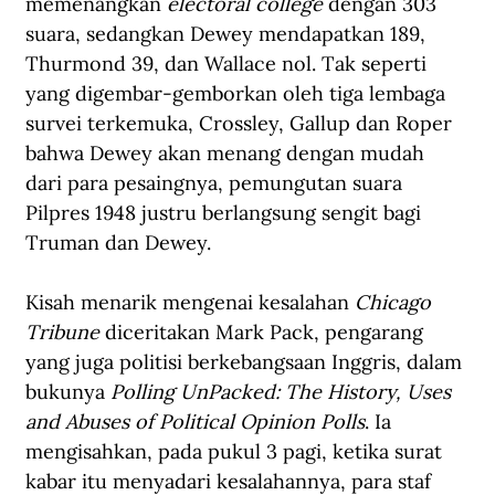
memenangkan 
electoral college
 dengan 303 
suara, sedangkan Dewey mendapatkan 189, 
Thurmond 39, dan Wallace nol. Tak seperti 
yang digembar-gemborkan oleh tiga lembaga 
survei terkemuka, Crossley, Gallup dan Roper 
bahwa Dewey akan menang dengan mudah 
dari para pesaingnya, pemungutan suara 
Pilpres 1948 justru berlangsung sengit bagi 
Truman dan Dewey.
Kisah menarik mengenai kesalahan 
Chicago 
Tribune
 diceritakan Mark Pack, pengarang 
yang juga politisi berkebangsaan Inggris, dalam 
bukunya 
Polling UnPacked: The History, Uses 
and Abuses of Political Opinion Polls
. Ia 
mengisahkan, pada pukul 3 pagi, ketika surat 
kabar itu menyadari kesalahannya, para staf 