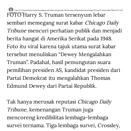
Harry S. Truman tertawa sambil memegang surat kabar Chicago Daily Tribune yang memberitakan kemenangan Thomas E. Dewey dalam Pilpres AS 1948.
FOTO Harry S. Truman tersenyum lebar 
(Wikipedia Commons).
sembari memegang surat kabar 
Chicago Daily 
Tribune
 mencuri perhatian publik dan menjadi 
berita hangat di Amerika Serikat pada 1948. 
Foto itu viral karena tajuk utama surat kabar 
tersebut menuliskan “Dewey Mengalahkan 
Truman”. Padahal, hasil pemungutan suara 
pemilihan presiden AS, kandidat presiden dari 
Partai Demokrat itu mengalahkan Thomas 
Edmund Dewey dari Partai Republik.
Tak hanya merusak reputasi 
Chicago Daily 
Tribune
, kemenangan Truman juga 
mencoreng kredibilitas lembaga-lembaga 
survei ternama. Tiga lembaga survei, Crossley, 