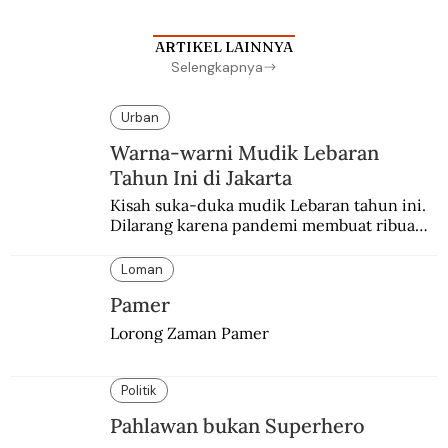
ARTIKEL LAINNYA
Selengkapnya
Urban
Warna-warni Mudik Lebaran
Tahun Ini di Jakarta
Kisah suka-duka mudik Lebaran tahun ini. 
Dilarang karena pandemi membuat ribuan 
orang berbondong-bondong pulang 
kampung lebih awal.
Loman
Pamer
Lorong Zaman Pamer
Politik
Pahlawan bukan Superhero