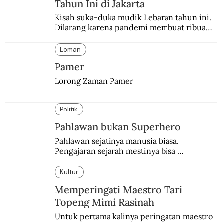
Tahun Ini di Jakarta
Kisah suka-duka mudik Lebaran tahun ini. 
Dilarang karena pandemi membuat ribuan 
orang berbondong-bondong pulang 
kampung lebih awal.
Loman
Pamer
Lorong Zaman Pamer
Politik
Pahlawan bukan Superhero
Pahlawan sejatinya manusia biasa. 
Pengajaran sejarah mestinya bisa 
menghadirkan sosok humanisnya.
Kultur
Memperingati Maestro Tari
Topeng Mimi Rasinah
Untuk pertama kalinya peringatan maestro 