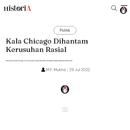
Politik
Kala Chicago Dihantam
Kerusuhan Rasial
Kerusuhan rasial Chicago 1919, kisah pilu orang kulit hitam di negeri tempat kelahiran demokrasi.
M.F. Mukhti
29 Jul 2022