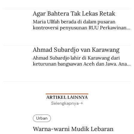
merantau ke Jawa dan menjadi pemuka 
agama Islam. Anaknya mengikuti jejaknya.
Agar Bahtera Tak Lekas Retak
Maria Ullfah berada di dalam pusaran 
kontroversi penyusunan RUU Perkawinan. 
Berbuah manis walau penuh kompromi.
Ahmad Subardjo van Karawang
Ahmad Subardjo lahir di Karawang dari 
keturunan bangsawan Aceh dan Jawa. Anak 
kesayangan mantri polisi ini pindah ke 
Batavia untuk melanjutkan pendidikan di 
sekolah Belanda.
ARTIKEL LAINNYA
Selengkapnya
Urban
Warna-warni Mudik Lebaran