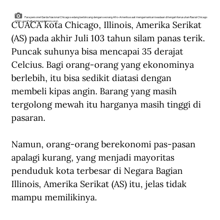
Para personel Garda Nasional Chicago sedang berbincang dengan seorang Afro-Amerika saat mengamankan keadaan di tengah Kerusuhan Rasial Chicago
CUACA kota Chicago, Illinois, Amerika Serikat 
1919. (Jun Fujita/chicagohistory.org).
(AS) pada akhir Juli 103 tahun silam panas terik. 
Puncak suhunya bisa mencapai 35 derajat 
Celcius. Bagi orang-orang yang ekonominya 
berlebih, itu bisa sedikit diatasi dengan 
membeli kipas angin. Barang yang masih 
tergolong mewah itu harganya masih tinggi di 
pasaran. 
Namun, orang-orang berekonomi pas-pasan 
apalagi kurang, yang menjadi mayoritas 
penduduk kota terbesar di Negara Bagian 
Illinois, Amerika Serikat (AS) itu, jelas tidak 
mampu memilikinya.