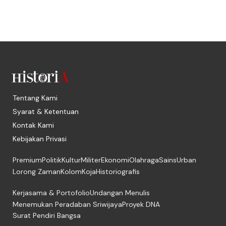
Tentang Kami
Syarat & Ketentuan
Kontak Kami
Kebijakan Privasi
Premium
Politik
Kultur
Militer
Ekonomi
Olahraga
Sains
Urban
Lorong Zaman
Kolom
Koja
Historiografis
Kerjasama & Portofolio
Undangan Menulis
Menemukan Peradaban Sriwijaya
Proyek DNA
Surat Pendiri Bangsa