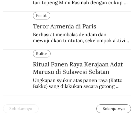
tari topeng Mimi Rasinah dengan cukup 
besar. Melibatkan seniman nasional dan 
internasional.
Politik
Teror Armenia di Paris
Berhasrat membalas dendam dan 
mewujudkan tuntutan, sekelompok aktivis 
garis keras Armenia mengebom bandara di 
Paris.
Kultur
Ritual Panen Raya Kerajaan Adat
Marusu di Sulawesi Selatan
Ungkapan syukur atas panen raya (Katto 
Bakko) yang dilakukan secara gotong 
royong.
Sebelumnya
Selanjutnya