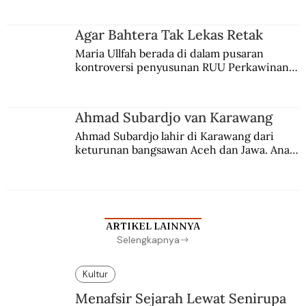
merantau ke Jawa dan menjadi pemuka 
agama Islam. Anaknya mengikuti jejaknya.
Agar Bahtera Tak Lekas Retak
Maria Ullfah berada di dalam pusaran 
kontroversi penyusunan RUU Perkawinan. 
Berbuah manis walau penuh kompromi.
Ahmad Subardjo van Karawang
Ahmad Subardjo lahir di Karawang dari 
keturunan bangsawan Aceh dan Jawa. Anak 
kesayangan mantri polisi ini pindah ke 
Batavia untuk melanjutkan pendidikan di 
sekolah Belanda.
ARTIKEL LAINNYA
Selengkapnya
Kultur
Menafsir Sejarah Lewat Senirupa