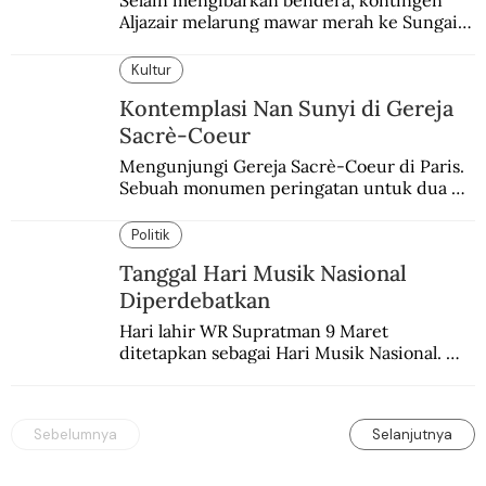
Selain mengibarkan bendera, kontingen 
Aljazair melarung mawar merah ke Sungai 
Seine yang jadi saksi Pembantaian Paris.
Kultur
Kontemplasi Nan Sunyi di Gereja
Sacrè-Coeur
Mengunjungi Gereja Sacrè-Coeur di Paris. 
Sebuah monumen peringatan untuk dua 
peristiwa yang memukul kaum Katolik 
Prancis.
Politik
Tanggal Hari Musik Nasional
Diperdebatkan
Hari lahir WR Supratman 9 Maret 
ditetapkan sebagai Hari Musik Nasional. 
Padahal tanggal itu masih diperdebatkan.
Sebelumnya
Selanjutnya