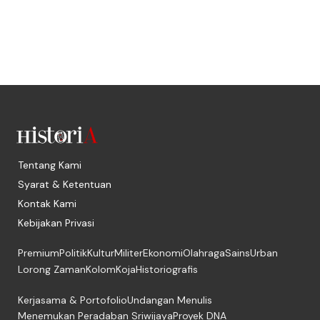
Tentang Kami
Syarat & Ketentuan
Kontak Kami
Kebijakan Privasi
Premium
Politik
Kultur
Militer
Ekonomi
Olahraga
Sains
Urban
Lorong Zaman
Kolom
Koja
Historiografis
Kerjasama & Portofolio
Undangan Menulis
Menemukan Peradaban Sriwijaya
Proyek DNA