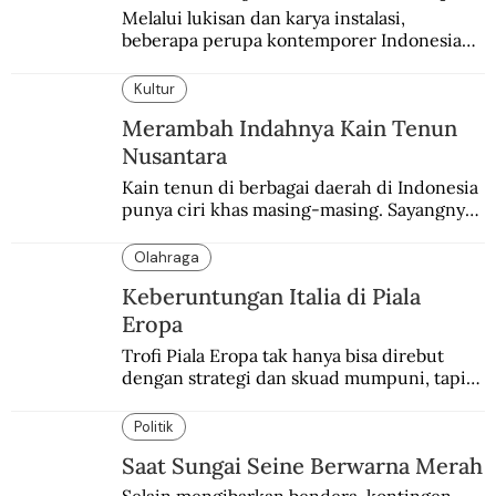
Melalui lukisan dan karya instalasi,
beberapa perupa kontemporer Indonesia
merayakan 70 tahun kemerdekaan
Indonesia.
Kultur
Merambah Indahnya Kain Tenun
Nusantara
Kain tenun di berbagai daerah di Indonesia 
punya ciri khas masing-masing. Sayangnya, 
pendataan tentang para perajinnya masih 
belum memadai.
Olahraga
Keberuntungan Italia di Piala
Eropa
Trofi Piala Eropa tak hanya bisa direbut 
dengan strategi dan skuad mumpuni, tapi 
juga keberuntungan. Italia pernah 
mengalaminya.
Politik
Saat Sungai Seine Berwarna Merah