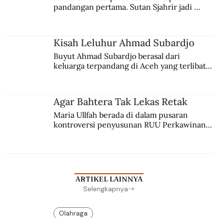
pandangan pertama. Sutan Sjahrir jadi 
comblangnya.
Kisah Leluhur Ahmad Subardjo
Buyut Ahmad Subardjo berasal dari 
keluarga terpandang di Aceh yang terlibat 
persaingan kekuasaan. Dia memilih 
merantau ke Jawa dan menjadi pemuka 
agama Islam. Anaknya mengikuti jejaknya.
Agar Bahtera Tak Lekas Retak
Maria Ullfah berada di dalam pusaran 
kontroversi penyusunan RUU Perkawinan. 
Berbuah manis walau penuh kompromi.
ARTIKEL LAINNYA
Selengkapnya
Olahraga