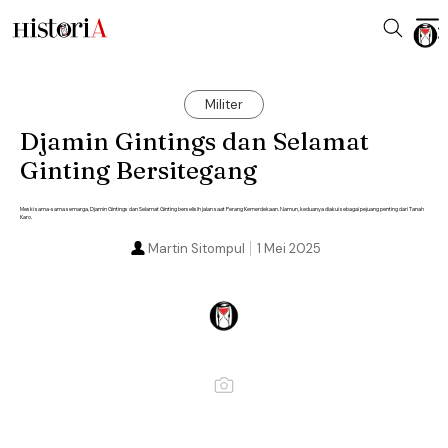
Militer
Djamin Gintings dan Selamat
Ginting Bersitegang
Meski sama-sama semarga, Djamin Gintings dan Selamat Ginting berselisih jalan saat Perang Kemerdekaan. Namun, keduanya diakui sebagai pejuang penting dari Tanah
Karo.
Martin Sitompul
1 Mei 2025