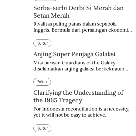
Serba-serbi Derbi Si Merah dan
Setan Merah
Rivalitas paling panas dalam sepabola 
Inggris. Bermula dari persaingan ekonomi 
dan industri.
Kultur
Anjing Super Penjaga Galaksi
Misi barisan Guardians of the Galaxy 
diselamatkan anjing galaksi berkekuatan 
super. Karakter yang terinspirasi dari Laika 
si martir antariksa Soviet.
Politik
Clarifying the Understanding of
the 1965 Tragedy
For Indonesia reconciliation is a necessity, 
yet it will not be easy to achieve.
Kultur