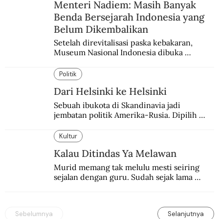
Menteri Nadiem: Masih Banyak
Benda Bersejarah Indonesia yang
Belum Dikembalikan
Setelah direvitalisasi paska kebakaran, 
Museum Nasional Indonesia dibuka 
kembali. Bertepatan dengan perhelatan 
Pameran Repatriasi 2024.
Politik
Dari Helsinki ke Helsinki
Sebuah ibukota di Skandinavia jadi 
jembatan politik Amerika-Rusia. Dipilih 
karena kenetralannya sejak Perang Dingin.
Kultur
Kalau Ditindas Ya Melawan
Murid memang tak melulu mesti seiring 
sejalan dengan guru. Sudah sejak lama 
orang-orang mengatakan, guru kencing 
berdiri, murid kencing berlari.
Sebelumnya
Selanjutnya