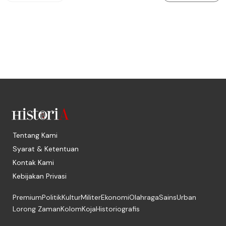
Tentang Kami
Syarat & Ketentuan
Kontak Kami
Kebijakan Privasi
Premium
Politik
Kultur
Militer
Ekonomi
Olahraga
Sains
Urban
Lorong Zaman
Kolom
Koja
Historiografis