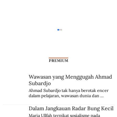
PREMIUM
Wawasan yang Menggugah Ahmad
Subardjo
Cerita Mayor Selamat Ginting Cari
Ahmad Subardjo tak hanya berotak encer 
dalam pelajaran, wawasan dunia dan 
Senjata ke Singapura
kesadaran kebangsaannya tumbuh berkat 
Jules Verne, Multatuli, hingga Sun Yat-sen.
Dalam Jangkauan Radar Bung Kecil
Maria Ullfah terpikat sosialisme pada 