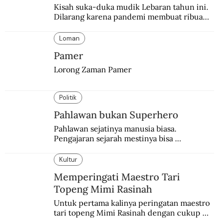
Kisah suka-duka mudik Lebaran tahun ini. 
Dilarang karena pandemi membuat ribuan 
orang berbondong-bondong pulang 
kampung lebih awal.
Loman
Pamer
Lorong Zaman Pamer
Politik
Pahlawan bukan Superhero
Pahlawan sejatinya manusia biasa. 
Pengajaran sejarah mestinya bisa 
menghadirkan sosok humanisnya.
Kultur
Memperingati Maestro Tari
Topeng Mimi Rasinah
Untuk pertama kalinya peringatan maestro 
tari topeng Mimi Rasinah dengan cukup 