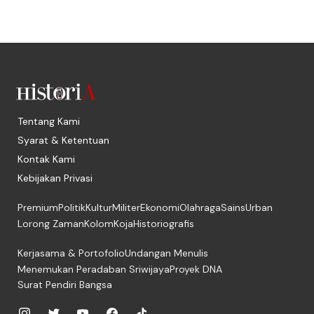
Tentang Kami
Syarat & Ketentuan
Kontak Kami
Kebijakan Privasi
Premium
Politik
Kultur
Militer
Ekonomi
Olahraga
Sains
Urban
Lorong Zaman
Kolom
Koja
Historiografis
Kerjasama & Portofolio
Undangan Menulis
Menemukan Peradaban Sriwijaya
Proyek DNA
Surat Pendiri Bangsa