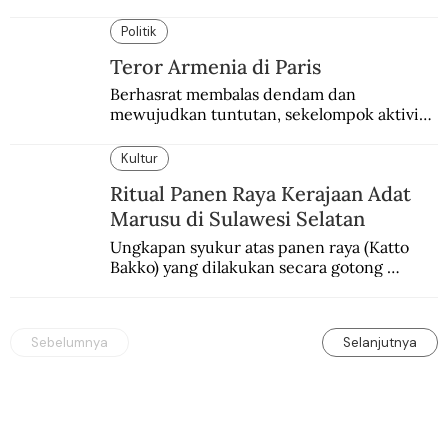
besar. Melibatkan seniman nasional dan 
internasional.
Politik
Teror Armenia di Paris
Berhasrat membalas dendam dan 
mewujudkan tuntutan, sekelompok aktivis 
garis keras Armenia mengebom bandara di 
Paris.
Kultur
Ritual Panen Raya Kerajaan Adat
Marusu di Sulawesi Selatan
Ungkapan syukur atas panen raya (Katto 
Bakko) yang dilakukan secara gotong 
royong.
Sebelumnya
Selanjutnya