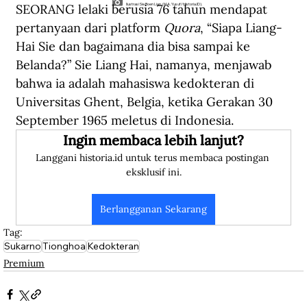
SEORANG lelaki berusia 76 tahun mendapat 
Ilustrasi Sie Boen Lian. (M.A. Yusuf/Historia.ID).
pertanyaan dari platform 
Quora
, “Siapa Liang-
Hai Sie dan bagaimana dia bisa sampai ke 
Belanda?” Sie Liang Hai, namanya, menjawab 
bahwa ia adalah mahasiswa kedokteran di 
Universitas Ghent, Belgia, ketika Gerakan 30 
September 1965 meletus di Indonesia.
Ingin membaca lebih lanjut?
Langgani historia.id untuk terus membaca postingan 
eksklusif ini.
Berlangganan Sekarang
Tag:
Sukarno
Tionghoa
Kedokteran
Premium