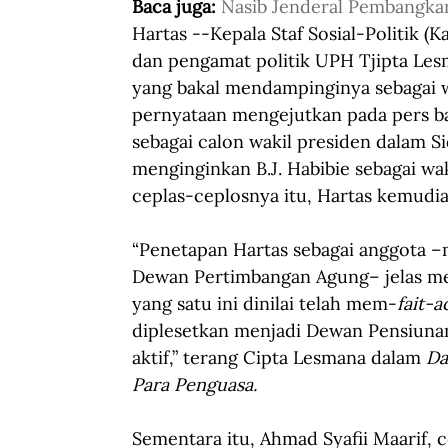
Baca juga: 
Nasib Jenderal Pembangkan
Hartas --Kepala Staf Sosial-Politik (
dan pengamat politik UPH Tjipta Les
yang bakal mendampinginya sebagai wa
pernyataan mengejutkan pada pers b
sebagai calon wakil presiden dalam S
menginginkan B.J. Habibie sebagai wa
ceplas-ceplosnya itu, Hartas kemudia
“Penetapan Hartas sebagai anggota –m
Dewan Pertimbangan Agung– jelas me
yang satu ini dinilai telah mem-
fait-
diplesetkan menjadi Dewan Pensiunan 
aktif,” terang Cipta Lesmana dalam
 Da
Para Penguasa.
Sementara itu, Ahmad Syafii Maarif