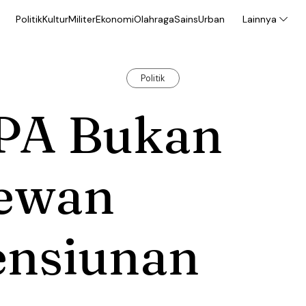
Politik
Kultur
Militer
Ekonomi
Olahraga
Sains
Urban
Lainnya
Politik
PA Bukan
ewan
ensiunan