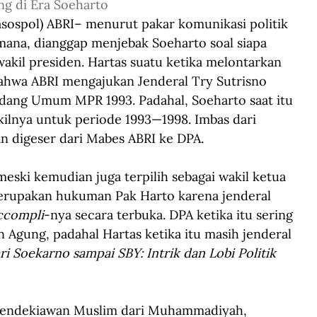
g di Era Soeharto
Kasospol) ABRI– menurut pakar komunikasi politik 
mana, dianggap menjebak Soeharto soal siapa 
kil presiden. Hartas suatu ketika melontarkan 
ahwa ABRI mengajukan Jenderal Try Sutrisno 
idang Umum MPR 1993. Padahal, Soeharto saat itu 
kilnya untuk periode 1993—1998. Imbas dari 
n digeser dari Mabes ABRI ke DPA.
eski kemudian juga terpilih sebagai wakil ketua 
rupakan hukuman Pak Harto karena jenderal 
accompli
-nya secara terbuka. DPA ketika itu sering 
Agung, padahal Hartas ketika itu masih jenderal 
ri Soekarno sampai SBY: Intrik dan Lobi Politik 
, cendekiawan Muslim dari Muhammadiyah, 