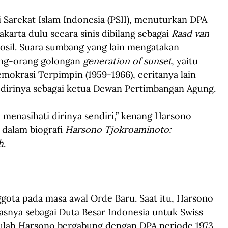
Sarekat Islam Indonesia (PSII), menuturkan DPA 
arta dulu secara sinis dibilang sebagai 
Raad van 
osil. Suara sumbang yang lain mengatakan 
ang-orang golongan 
generation of sunset
, yaitu 
mokrasi Terpimpin (1959-1966), ceritanya lain 
dirinya sebagai ketua Dewan Pertimbangan Agung.
menasihati dirinya sendiri,” kenang Harsono 
dalam biografi 
Harsono Tjokroaminoto: 
h
.
gota pada masa awal Orde Baru. Saat itu, Harsono 
asnya sebagai Duta Besar Indonesia untuk Swiss 
tulah Harsono bergabung dengan DPA periode 1973