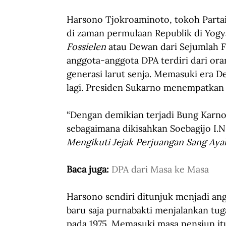
Harsono Tjokroaminoto, tokoh Partai 
di zaman permulaan Republik di Yogyak
Fossielen
 atau Dewan dari Sejumlah F
anggota-anggota DPA terdiri dari or
generasi larut senja. Memasuki era De
lagi. Presiden Sukarno menempatkan 
“Dengan demikian terjadi Bung Karno 
sebagaimana dikisahkan Soebagijo I.N 
Mengikuti Jejak Perjuangan Sang Aya
Baca juga: 
DPA dari Masa ke Masa
Harsono sendiri ditunjuk menjadi ang
baru saja purnabakti menjalankan tug
pada 1975. Memasuki masa pensiun i