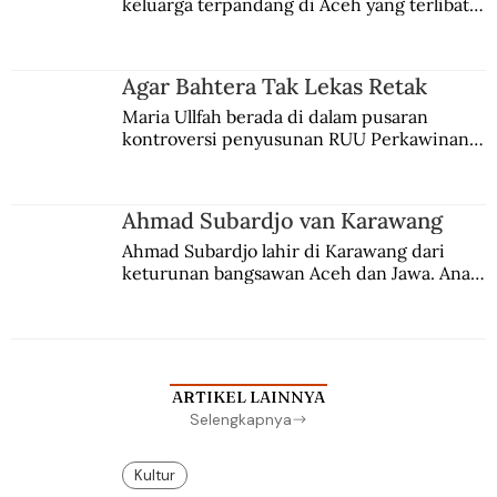
keluarga terpandang di Aceh yang terlibat 
persaingan kekuasaan. Dia memilih 
merantau ke Jawa dan menjadi pemuka 
agama Islam. Anaknya mengikuti jejaknya.
Agar Bahtera Tak Lekas Retak
Maria Ullfah berada di dalam pusaran 
kontroversi penyusunan RUU Perkawinan. 
Berbuah manis walau penuh kompromi.
Ahmad Subardjo van Karawang
Ahmad Subardjo lahir di Karawang dari 
keturunan bangsawan Aceh dan Jawa. Anak 
kesayangan mantri polisi ini pindah ke 
Batavia untuk melanjutkan pendidikan di 
sekolah Belanda.
ARTIKEL LAINNYA
Selengkapnya
Kultur