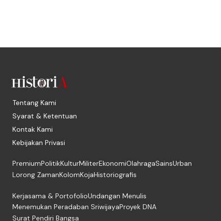
Tentang Kami
Syarat & Ketentuan
Kontak Kami
Kebijakan Privasi
Premium
Politik
Kultur
Militer
Ekonomi
Olahraga
Sains
Urban
Lorong Zaman
Kolom
Koja
Historiografis
Kerjasama & Portofolio
Undangan Menulis
Menemukan Peradaban Sriwijaya
Proyek DNA
Surat Pendiri Bangsa