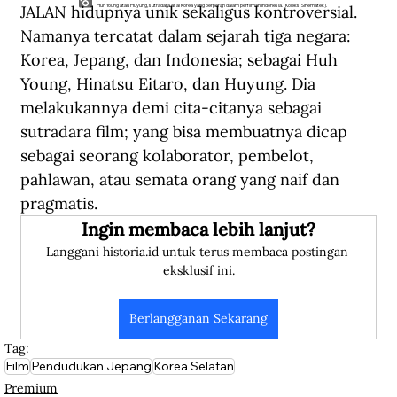
JALAN hidupnya unik sekaligus kontroversial. 
Huh Young atau Huyung, sutradara asal Korea yang berperan dalam perfilman Indonesia. (Koleksi Sinematek).
Namanya tercatat dalam sejarah tiga negara: 
Korea, Jepang, dan Indonesia; sebagai Huh 
Young, Hinatsu Eitaro, dan Huyung. Dia 
melakukannya demi cita-citanya sebagai 
sutradara film; yang bisa membuatnya dicap 
sebagai seorang kolaborator, pembelot, 
pahlawan, atau semata orang yang naif dan 
pragmatis.
Ingin membaca lebih lanjut?
Langgani historia.id untuk terus membaca postingan 
eksklusif ini.
Berlangganan Sekarang
Tag:
Film
Pendudukan Jepang
Korea Selatan
Premium