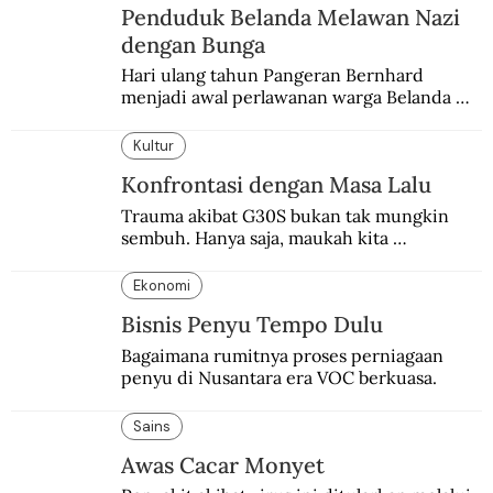
Penduduk Belanda Melawan Nazi
dengan Bunga
Hari ulang tahun Pangeran Bernhard 
menjadi awal perlawanan warga Belanda 
terhadap pendudukan Nazi Jerman. Bunga 
anyelir favorit sang pangeran menjadi 
Kultur
simbol perlawanan.
Konfrontasi dengan Masa Lalu
Trauma akibat G30S bukan tak mungkin 
sembuh. Hanya saja, maukah kita 
menyembuhkannya?
Ekonomi
Bisnis Penyu Tempo Dulu
Bagaimana rumitnya proses perniagaan 
penyu di Nusantara era VOC berkuasa.
Sains
Awas Cacar Monyet