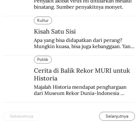
Penyakit akibat virus ini ditularkan melalui 
binatang. Sumber penyakitnya monyet.
Kultur
Kisah Satu Sisi
Apa yang bisa didapatkan dari perang? 
Mungkin kuasa, bisa juga kebanggaan. Yang 
pasti, derita  korban.
Politik
Cerita di Balik Rekor MURI untuk
Historia
Majalah Historia mendapat penghargaan 
dari Museum Rekor Dunia-Indonesia 
(MURI) sebagai majalah sejarah populer 
pertama.
Sebelumnya
Selanjutnya