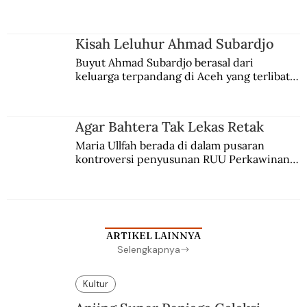
comblangnya.
Kisah Leluhur Ahmad Subardjo
Buyut Ahmad Subardjo berasal dari 
keluarga terpandang di Aceh yang terlibat 
persaingan kekuasaan. Dia memilih 
merantau ke Jawa dan menjadi pemuka 
agama Islam. Anaknya mengikuti jejaknya.
Agar Bahtera Tak Lekas Retak
Maria Ullfah berada di dalam pusaran 
kontroversi penyusunan RUU Perkawinan. 
Berbuah manis walau penuh kompromi.
ARTIKEL LAINNYA
Selengkapnya
Kultur