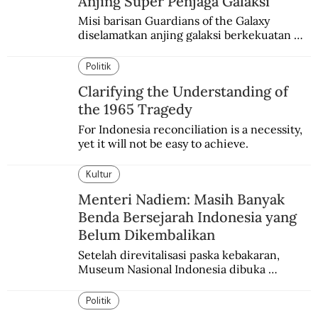
Anjing Super Penjaga Galaksi
Misi barisan Guardians of the Galaxy 
diselamatkan anjing galaksi berkekuatan 
super. Karakter yang terinspirasi dari Laika 
si martir antariksa Soviet.
Politik
Clarifying the Understanding of
the 1965 Tragedy
For Indonesia reconciliation is a necessity, 
yet it will not be easy to achieve.
Kultur
Menteri Nadiem: Masih Banyak
Benda Bersejarah Indonesia yang
Belum Dikembalikan
Setelah direvitalisasi paska kebakaran, 
Museum Nasional Indonesia dibuka 
kembali. Bertepatan dengan perhelatan 
Pameran Repatriasi 2024.
Politik