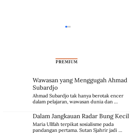
PREMIUM
Wawasan yang Menggugah Ahmad
Subardjo
Gema Kemerdekaan Palestina dari
Ahmad Subardjo tak hanya berotak encer 
dalam pelajaran, wawasan dunia dan 
Seberang Lapangan
kesadaran kebangsaannya tumbuh berkat 
Jules Verne, Multatuli, hingga Sun Yat-sen.
Dalam Jangkauan Radar Bung Kecil
Maria Ullfah terpikat sosialisme pada 
pandangan pertama. Sutan Sjahrir jadi 