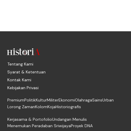
Tentang Kami
Syarat & Ketentuan
Kontak Kami
Kebijakan Privasi
Premium
Politik
Kultur
Militer
Ekonomi
Olahraga
Sains
Urban
Lorong Zaman
Kolom
Koja
Historiografis
Kerjasama & Portofolio
Undangan Menulis
Menemukan Peradaban Sriwijaya
Proyek DNA