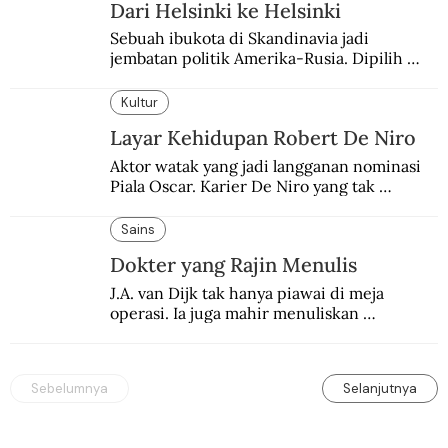
Dari Helsinki ke Helsinki
Sebuah ibukota di Skandinavia jadi 
jembatan politik Amerika-Rusia. Dipilih 
karena kenetralannya sejak Perang Dingin.
Kultur
Layar Kehidupan Robert De Niro
Aktor watak yang jadi langganan nominasi 
Piala Oscar. Karier De Niro yang tak 
terbelenggu batas-batas genre merentang 
lebih dari setengah abad.
Sains
Dokter yang Rajin Menulis
J.A. van Dijk tak hanya piawai di meja 
operasi. Ia juga mahir menuliskan 
pengalaman operasinya dalam jurnal medis.
Sebelumnya
Selanjutnya