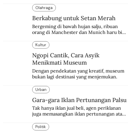
konten sejarah populer
Olahraga
Berkabung untuk Setan Merah
Bergeming di bawah hujan salju, ribuan 
orang di Manchester dan Munich haru biru 
mengenang 60 tahun tragedi yang 
menimpa MU.
Kultur
Ngopi Cantik, Cara Asyik
Menikmati Museum
Dengan pendekatan yang kreatif, museum 
bukan lagi destinasi yang menjemukan.
Urban
Gara-gara Iklan Pertunangan Palsu
Tak hanya iklan jual beli, agen periklanan 
juga memasangkan iklan pertunangan atau 
pernikahan. Ini kisah Hamid yang 
memasang iklan pertunangan palsu.
Politik