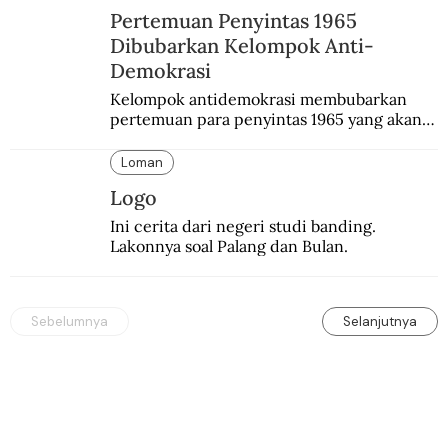
Pertemuan Penyintas 1965
Dibubarkan Kelompok Anti-
Demokrasi
Kelompok antidemokrasi membubarkan 
pertemuan para penyintas 1965 yang akan 
mengikuti simposium nasional yang bakal 
diselenggarakan pemerintah.
Loman
Logo
Ini cerita dari negeri studi banding. 
Lakonnya soal Palang dan Bulan.
Sebelumnya
Selanjutnya