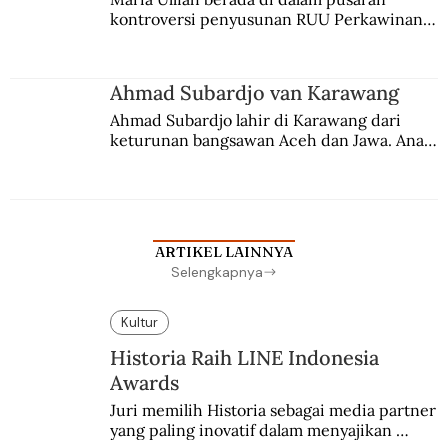
kontroversi penyusunan RUU Perkawinan. 
Berbuah manis walau penuh kompromi.
Ahmad Subardjo van Karawang
Ahmad Subardjo lahir di Karawang dari 
keturunan bangsawan Aceh dan Jawa. Anak 
kesayangan mantri polisi ini pindah ke 
Batavia untuk melanjutkan pendidikan di 
sekolah Belanda.
ARTIKEL LAINNYA
Selengkapnya
Kultur
Historia Raih LINE Indonesia
Awards
Juri memilih Historia sebagai media partner 
yang paling inovatif dalam menyajikan 