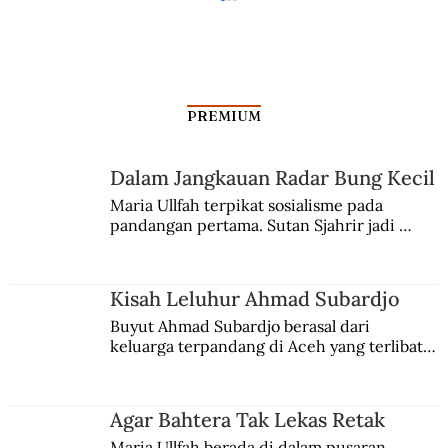
PREMIUM
Dalam Jangkauan Radar Bung Kecil
Haji Ghalib Transmigran Sukses
Maria Ullfah terpikat sosialisme pada 
pandangan pertama. Sutan Sjahrir jadi 
comblangnya.
Kisah Leluhur Ahmad Subardjo
Buyut Ahmad Subardjo berasal dari 
keluarga terpandang di Aceh yang terlibat 
persaingan kekuasaan. Dia memilih 
merantau ke Jawa dan menjadi pemuka 
agama Islam. Anaknya mengikuti jejaknya.
Agar Bahtera Tak Lekas Retak
Maria Ullfah berada di dalam pusaran 