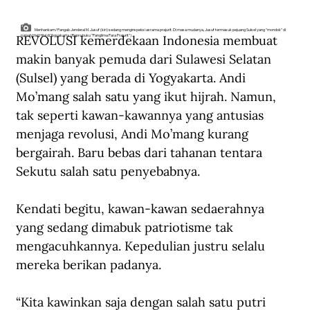
Menhankam/Pangab Jenderal M. Jusuf (kiri) sedang menginspeksi asrama prajurit. Di masa mudanya, Jusuf termasuk pejuang Sulsel yang "mondok" di
REVOLUSI kemerdekaan Indonesia membuat 
rumah Haji Hilal di Yogyakarta. (Repro buku "Panglima Para Prajurit")
makin banyak pemuda dari Sulawesi Selatan 
(Sulsel) yang berada di Yogyakarta. Andi 
Mo’mang salah satu yang ikut hijrah. Namun, 
tak seperti kawan-kawannya yang antusias 
menjaga revolusi, Andi Mo’mang kurang 
bergairah. Baru bebas dari tahanan tentara 
Sekutu salah satu penyebabnya.
Kendati begitu, kawan-kawan sedaerahnya 
yang sedang dimabuk patriotisme tak 
mengacuhkannya. Kepedulian justru selalu 
mereka berikan padanya.
“Kita kawinkan saja dengan salah satu putri 