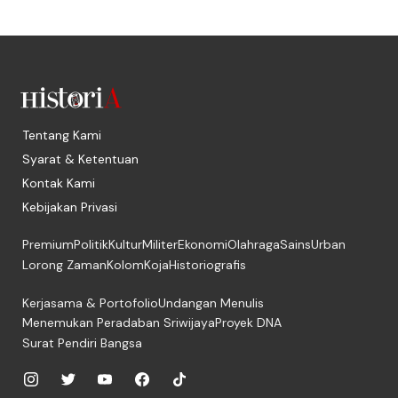
Tentang Kami
Syarat & Ketentuan
Kontak Kami
Kebijakan Privasi
Premium
Politik
Kultur
Militer
Ekonomi
Olahraga
Sains
Urban
Lorong Zaman
Kolom
Koja
Historiografis
Kerjasama & Portofolio
Undangan Menulis
Menemukan Peradaban Sriwijaya
Proyek DNA
Surat Pendiri Bangsa