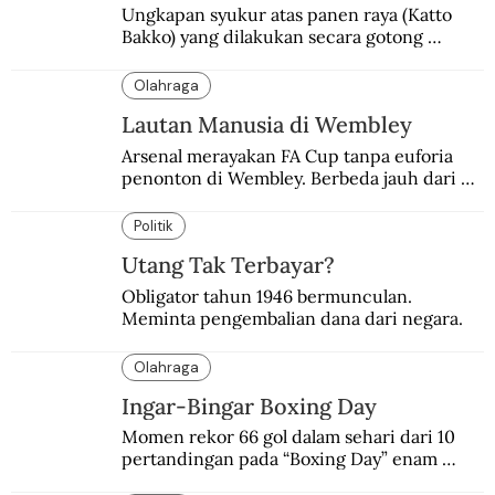
Ungkapan syukur atas panen raya (Katto 
Bakko) yang dilakukan secara gotong 
royong.
Olahraga
Lautan Manusia di Wembley
Arsenal merayakan FA Cup tanpa euforia 
penonton di Wembley. Berbeda jauh dari 
suasana final di stadion ikonik itu 97 tahun 
silam.
Politik
Utang Tak Terbayar?
Obligator tahun 1946 bermunculan. 
Meminta pengembalian dana dari negara.
Olahraga
Ingar-Bingar Boxing Day
Momen rekor 66 gol dalam sehari dari 10 
pertandingan pada “Boxing Day” enam 
dekade lalu. Termasuk kekalahan pahit 