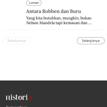
Manchester United 6-1.
Loman
Antara Robben dan Buru
Yang kita butuhkan, mungkin, bukan 
Nelson Mandela tapi kemauan dan 
keberanian untuk menebus dosa masa lalu 
dengan berbagai cara yang bisa memenuhi 
rasa keadilan.
Sebelumnya
Selanjutnya