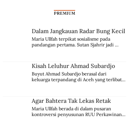
PREMIUM
Agama-agama di Majapahit
Dalam Jangkauan Radar Bung Kecil
Maria Ullfah terpikat sosialisme pada 
pandangan pertama. Sutan Sjahrir jadi 
comblangnya.
Kisah Leluhur Ahmad Subardjo
Buyut Ahmad Subardjo berasal dari 
keluarga terpandang di Aceh yang terlibat 
persaingan kekuasaan. Dia memilih 
merantau ke Jawa dan menjadi pemuka 
agama Islam. Anaknya mengikuti jejaknya.
Agar Bahtera Tak Lekas Retak
Maria Ullfah berada di dalam pusaran 
kontroversi penyusunan RUU Perkawinan. 
Berbuah manis walau penuh kompromi.