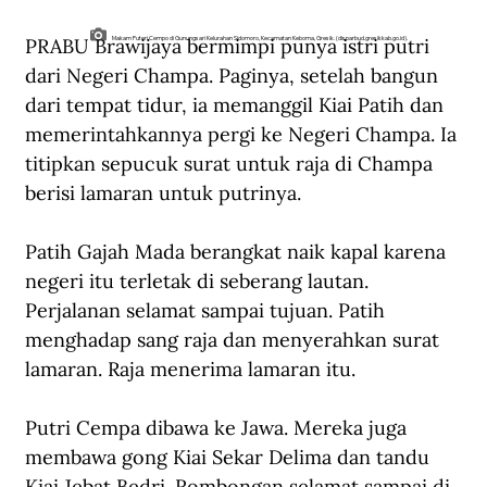
PRABU Brawijaya bermimpi punya istri putri 
Makam Puteri Cempo di Gunungsari Kelurahan Sidomoro, Kecamatan Keboma, Gresik. (disparbud.gresikkab.go.id).
dari Negeri Champa. Paginya, setelah bangun 
dari tempat tidur, ia memanggil Kiai Patih dan 
memerintahkannya pergi ke Negeri Champa. Ia 
titipkan sepucuk surat untuk raja di Champa 
berisi lamaran untuk putrinya.
Patih Gajah Mada berangkat naik kapal karena 
negeri itu terletak di seberang lautan. 
Perjalanan selamat sampai tujuan. Patih 
menghadap sang raja dan menyerahkan surat 
lamaran. Raja menerima lamaran itu. 
Putri Cempa dibawa ke Jawa. Mereka juga 
membawa gong Kiai Sekar Delima dan tandu 
Kiai Jebat Bedri. Rombongan selamat sampai di 