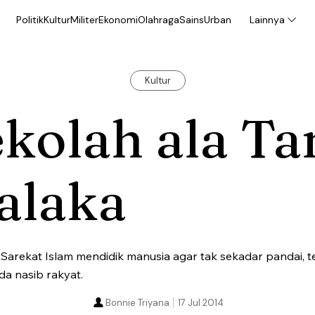
Politik
Kultur
Militer
Ekonomi
Olahraga
Sains
Urban
Lainnya
Kultur
kolah ala Ta
alaka
 Sarekat Islam mendidik manusia agar tak sekadar pandai, te
a nasib rakyat.
Bonnie Triyana
17 Jul 2014