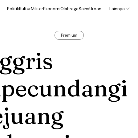
Politik
Kultur
Militer
Ekonomi
Olahraga
Sains
Urban
Lainnya
Premium
ggris
ipecundangi
ejuang