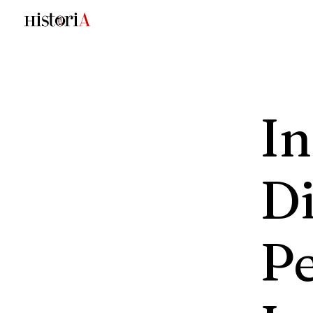
In
D
P