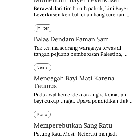
Berawal dari tim buruh pabrik, kini Bayer 
Leverkusen kembali di ambang torehan 
“treble”. Sempat diejek dengan julukan 
“Neverkusen”.
Militer
Balas Dendam Paman Sam
Tak terima seorang warganya tewas di 
tangan pejuang pembebasan Palestina, 
pemerintahan Ronald Reagan melakukan 
pembalasan.
Sains
Mencegah Bayi Mati Karena
Tetanus
Pada awal kemerdekaan angka kematian 
bayi cukup tinggi. Upaya pendidikan dukun 
pun dilakukan lewat Proyek Serpong.
Kuno
Memperebutkan Sang Ratu
Patung Ratu Mesir Nefertiti menjadi 