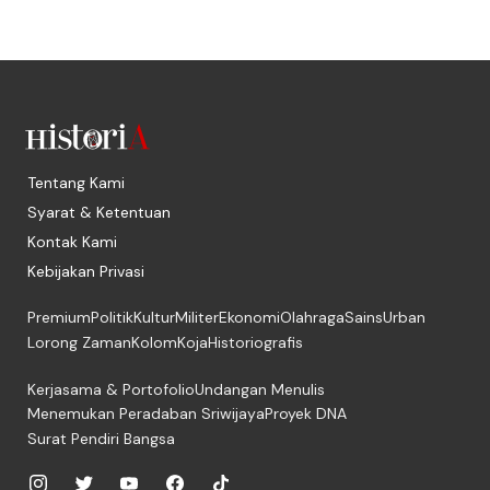
Tentang Kami
Syarat & Ketentuan
Kontak Kami
Kebijakan Privasi
Premium
Politik
Kultur
Militer
Ekonomi
Olahraga
Sains
Urban
Lorong Zaman
Kolom
Koja
Historiografis
Kerjasama & Portofolio
Undangan Menulis
Menemukan Peradaban Sriwijaya
Proyek DNA
Surat Pendiri Bangsa