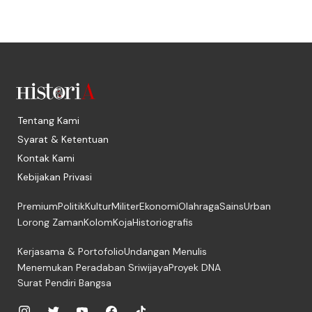
Tentang Kami
Syarat & Ketentuan
Kontak Kami
Kebijakan Privasi
Premium
Politik
Kultur
Militer
Ekonomi
Olahraga
Sains
Urban
Lorong Zaman
Kolom
Koja
Historiografis
Kerjasama & Portofolio
Undangan Menulis
Menemukan Peradaban Sriwijaya
Proyek DNA
Surat Pendiri Bangsa