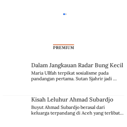
PREMIUM
Dalam Jangkauan Radar Bung Kecil
Maria Ullfah terpikat sosialisme pada 
pandangan pertama. Sutan Sjahrir jadi 
Pemusnah Frambusia yang Dikenal
comblangnya.
Dunia
Kisah Leluhur Ahmad Subardjo
Buyut Ahmad Subardjo berasal dari 
keluarga terpandang di Aceh yang terlibat 
persaingan kekuasaan. Dia memilih 
merantau ke Jawa dan menjadi pemuka 