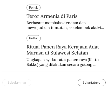
besar. Melibatkan seniman nasional dan 
internasional.
Politik
Teror Armenia di Paris
Berhasrat membalas dendam dan 
mewujudkan tuntutan, sekelompok aktivis 
garis keras Armenia mengebom bandara di 
Paris.
Kultur
Ritual Panen Raya Kerajaan Adat
Marusu di Sulawesi Selatan
Ungkapan syukur atas panen raya (Katto 
Bakko) yang dilakukan secara gotong 
royong.
Sebelumnya
Selanjutnya