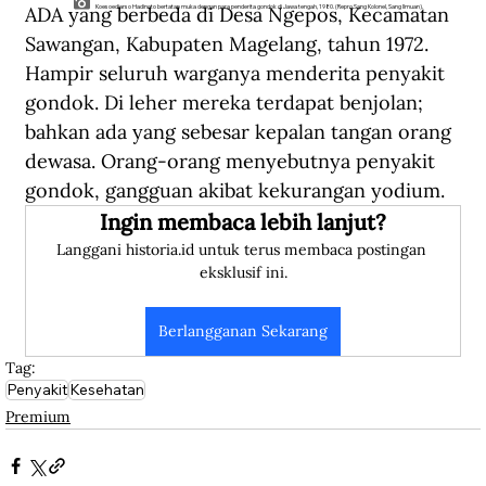
ADA yang berbeda di Desa Ngepos, Kecamatan 
Koesoediarso Hadinoto bertatap muka dengan para penderita gondok di Jawa tengah, 1980. (Repro Sang Kolonel, Sang Ilmuan).
Sawangan, Kabupaten Magelang, tahun 1972. 
Hampir seluruh warganya menderita penyakit 
gondok. Di leher mereka terdapat benjolan; 
bahkan ada yang sebesar kepalan tangan orang 
dewasa. Orang-orang menyebutnya penyakit 
gondok, gangguan akibat kekurangan yodium.  
Ingin membaca lebih lanjut?
Langgani historia.id untuk terus membaca postingan 
eksklusif ini.
Berlangganan Sekarang
Tag:
Penyakit
Kesehatan
Premium