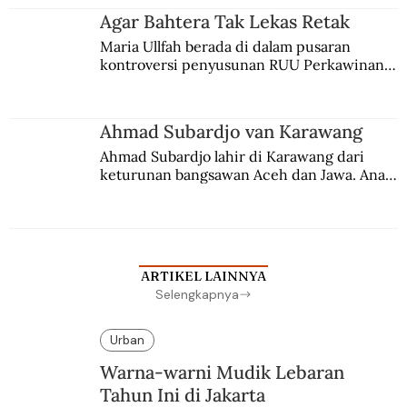
agama Islam. Anaknya mengikuti jejaknya.
Agar Bahtera Tak Lekas Retak
Maria Ullfah berada di dalam pusaran 
kontroversi penyusunan RUU Perkawinan. 
Berbuah manis walau penuh kompromi.
Ahmad Subardjo van Karawang
Ahmad Subardjo lahir di Karawang dari 
keturunan bangsawan Aceh dan Jawa. Anak 
kesayangan mantri polisi ini pindah ke 
Batavia untuk melanjutkan pendidikan di 
sekolah Belanda.
ARTIKEL LAINNYA
Selengkapnya
Urban
Warna-warni Mudik Lebaran
Tahun Ini di Jakarta