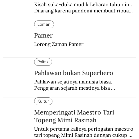
Kisah suka-duka mudik Lebaran tahun ini. 
Dilarang karena pandemi membuat ribuan 
orang berbondong-bondong pulang 
kampung lebih awal.
Loman
Pamer
Lorong Zaman Pamer
Politik
Pahlawan bukan Superhero
Pahlawan sejatinya manusia biasa. 
Pengajaran sejarah mestinya bisa 
menghadirkan sosok humanisnya.
Kultur
Memperingati Maestro Tari
Topeng Mimi Rasinah
Untuk pertama kalinya peringatan maestro 
tari topeng Mimi Rasinah dengan cukup 