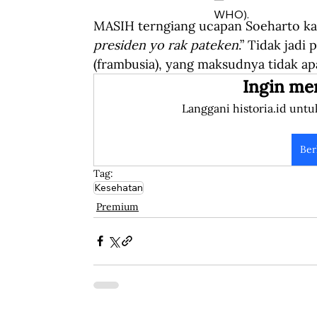
WHO).
MASIH terngiang ucapan Soeharto kal
presiden yo rak pateken
.” Tidak jadi
(frambusia), yang maksudnya tidak apa
Ingin me
Langgani historia.id untu
Ber
Tag:
Kesehatan
Premium