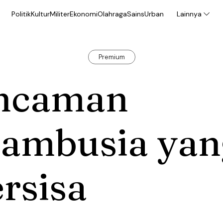
Politik
Kultur
Militer
Ekonomi
Olahraga
Sains
Urban
Lainnya
Premium
ncaman
rambusia yan
rsisa