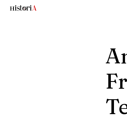
A
F
Te