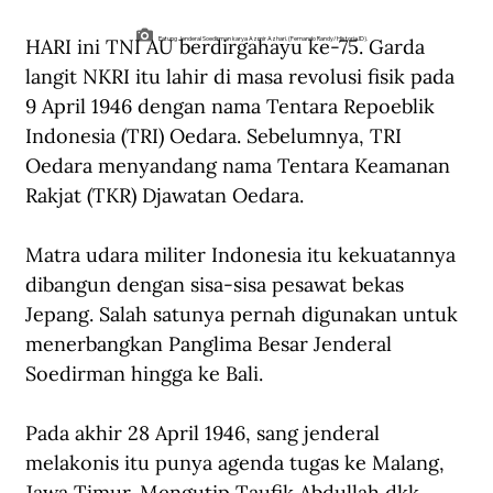
HARI ini TNI AU berdirgahayu ke-75. Garda 
Patung Jenderal Soedirman karya Azmir Azhari. (Fernando Randy/Historia.ID).
langit NKRI itu lahir di masa revolusi fisik pada 
9 April 1946 dengan nama Tentara Repoeblik 
Indonesia (TRI) Oedara. Sebelumnya, TRI 
Oedara menyandang nama Tentara Keamanan 
Rakjat (TKR) Djawatan Oedara.
Matra udara militer Indonesia itu kekuatannya 
dibangun dengan sisa-sisa pesawat bekas 
Jepang. Salah satunya pernah digunakan untuk 
menerbangkan Panglima Besar Jenderal 
Soedirman hingga ke Bali.
Pada akhir 28 April 1946, sang jenderal 
melakonis itu punya agenda tugas ke Malang, 
Jawa Timur. Mengutip Taufik Abdullah dkk. 