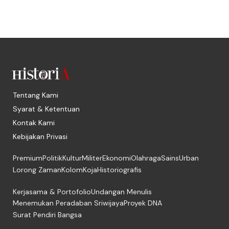
Tentang Kami
Syarat & Ketentuan
Kontak Kami
Kebijakan Privasi
Premium
Politik
Kultur
Militer
Ekonomi
Olahraga
Sains
Urban
Lorong Zaman
Kolom
Koja
Historiografis
Kerjasama & Portofolio
Undangan Menulis
Menemukan Peradaban Sriwijaya
Proyek DNA
Surat Pendiri Bangsa