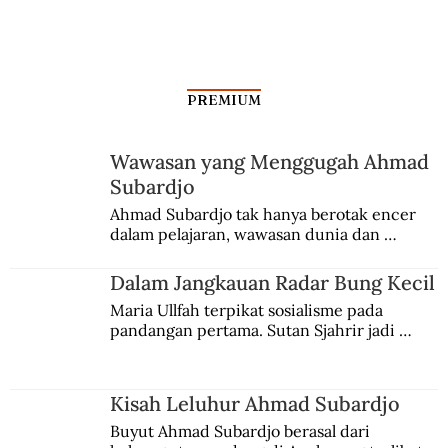
PREMIUM
Wawasan yang Menggugah Ahmad
Subardjo
Hanandjoeddin Perintis di Tengah
Ahmad Subardjo tak hanya berotak encer 
dalam pelajaran, wawasan dunia dan 
Keterbatasan
kesadaran kebangsaannya tumbuh berkat 
Jules Verne, Multatuli, hingga Sun Yat-sen.
Dalam Jangkauan Radar Bung Kecil
Maria Ullfah terpikat sosialisme pada 
pandangan pertama. Sutan Sjahrir jadi 
comblangnya.
Kisah Leluhur Ahmad Subardjo
Buyut Ahmad Subardjo berasal dari 