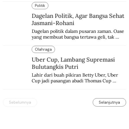
memblokade Rafah.
Politik
Dagelan Politik, Agar Bangsa Sehat
Jasmani-Rohani
Dagelan politik dalam pusaran zaman. Oase 
yang membuat bangsa tertawa geli, tak 
melulu nyeri.
Olahraga
Uber Cup, Lambang Supremasi
Bulutangkis Putri
Lahir dari buah pikiran Betty Uber, Uber 
Cup jadi pasangan abadi Thomas Cup 
sebagai kejuaraan yang paling sarat gengsi.
Sebelumnya
Selanjutnya