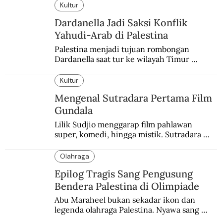
enam dekade lampau.
Kultur
Dardanella Jadi Saksi Konflik
Yahudi-Arab di Palestina
Palestina menjadi tujuan rombongan 
Dardanella saat tur ke wilayah Timur 
Tengah. Di sana mereka menjadi saksi 
ketegangan antara orang Yahudi dan 
Kultur
penduduk Arab.
Mengenal Sutradara Pertama Film
Gundala
Lilik Sudjio menggarap film pahlawan 
super, komedi, hingga mistik. Sutradara 
terbaik yang kurang dilirik.
Olahraga
Epilog Tragis Sang Pengusung
Bendera Palestina di Olimpiade
Abu Maraheel bukan sekadar ikon dan 
legenda olahraga Palestina. Nyawa sang 
Olimpian tak tertolong setelah Israel 