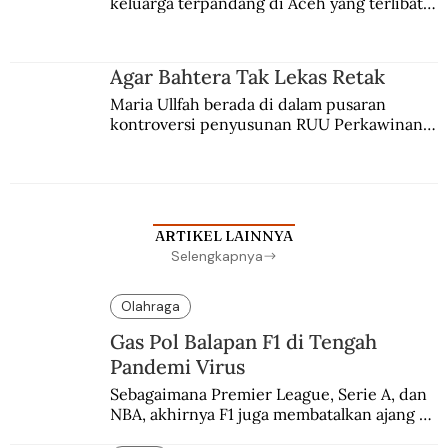
keluarga terpandang di Aceh yang terlibat 
persaingan kekuasaan. Dia memilih 
merantau ke Jawa dan menjadi pemuka 
agama Islam. Anaknya mengikuti jejaknya.
Agar Bahtera Tak Lekas Retak
Maria Ullfah berada di dalam pusaran 
kontroversi penyusunan RUU Perkawinan. 
Berbuah manis walau penuh kompromi.
ARTIKEL LAINNYA
Selengkapnya
Olahraga
Gas Pol Balapan F1 di Tengah
Pandemi Virus
Sebagaimana Premier League, Serie A, dan 
NBA, akhirnya F1 juga membatalkan ajang 
balapannya. Menghindari pengalaman 