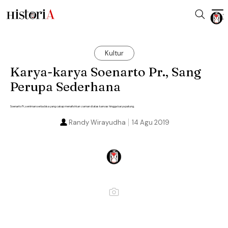
Kultur
Karya-karya Soenarto Pr., Sang
Perupa Sederhana
Soenarto Pr, seniman serba bisa yang cakap menafsirkan zaman di atas kanvas hingga karya patung.
Randy Wirayudha
14 Agu 2019