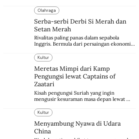
dirayakan dengan semarak.
Olahraga
Serba-serbi Derbi Si Merah dan
Setan Merah
Rivalitas paling panas dalam sepabola 
Inggris. Bermula dari persaingan ekonomi 
dan industri.
Kultur
Meretas Mimpi dari Kamp
Pengungsi lewat Captains of
Zaatari
Kisah pengungsi Suriah yang ingin 
mengusir kesuraman masa depan lewat 
sepakbola. Disajikan dengan intim dan 
humanis.
Kultur
Menyambung Nyawa di Udara
China