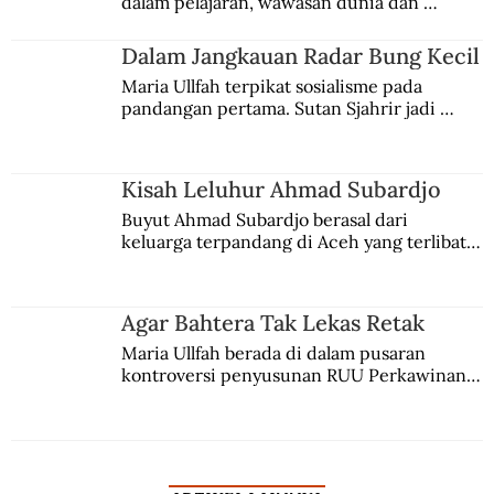
dalam pelajaran, wawasan dunia dan 
kesadaran kebangsaannya tumbuh berkat 
Jules Verne, Multatuli, hingga Sun Yat-sen.
Dalam Jangkauan Radar Bung Kecil
Maria Ullfah terpikat sosialisme pada 
pandangan pertama. Sutan Sjahrir jadi 
comblangnya.
Kisah Leluhur Ahmad Subardjo
Buyut Ahmad Subardjo berasal dari 
keluarga terpandang di Aceh yang terlibat 
persaingan kekuasaan. Dia memilih 
merantau ke Jawa dan menjadi pemuka 
agama Islam. Anaknya mengikuti jejaknya.
Agar Bahtera Tak Lekas Retak
Maria Ullfah berada di dalam pusaran 
kontroversi penyusunan RUU Perkawinan. 
Berbuah manis walau penuh kompromi.