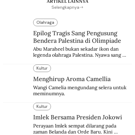
ARTIKEL LAINNYA
Selengkapnya
Olahraga
Epilog Tragis Sang Pengusung
Bendera Palestina di Olimpiade
Abu Maraheel bukan sekadar ikon dan 
legenda olahraga Palestina. Nyawa sang 
Olimpian tak tertolong setelah Israel 
memblokade Rafah.
Kultur
Menghirup Aroma Camellia
Wangi Camelia mengundang selera untuk 
meminumnya.
Kultur
Imlek Bersama Presiden Jokowi
Perayaan Imlek sempat dilarang pada 
zaman Belanda dan Orde Baru. Kini 