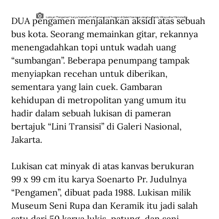
DUA pengamen menjalankan aksidi atas sebuah 
Lukisan "Pengamen" karya Soenarto Pr di Pameran Lini Transisi di Galeri Nasional Jakarta. (Randy Wirayudha/Historia.ID).
bus kota. Seorang memainkan gitar, rekannya 
menengadahkan topi untuk wadah uang 
“sumbangan”. Beberapa penumpang tampak 
menyiapkan recehan untuk diberikan, 
sementara yang lain cuek. Gambaran 
kehidupan di metropolitan yang umum itu 
hadir dalam sebuah lukisan di pameran 
bertajuk “Lini Transisi” di Galeri Nasional, 
Jakarta.
Lukisan cat minyak di atas kanvas berukuran 
99 x 99 cm itu karya Soenarto Pr. Judulnya 
“Pengamen”, dibuat pada 1988. Lukisan milik 
Museum Seni Rupa dan Keramik itu jadi salah 
satu dari 50 karya lukis, patung, dan seni 