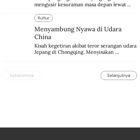
mengusir kesuraman masa depan lewat 
sepakbola. Disajikan dengan intim dan 
humanis.
Kultur
Menyambung Nyawa di Udara
China
Kisah kegetiran akibat teror serangan udara 
Jepang di Chongqing. Menyisakan 
kepedihan dan perlawanan.
Sebelumnya
Selanjutnya