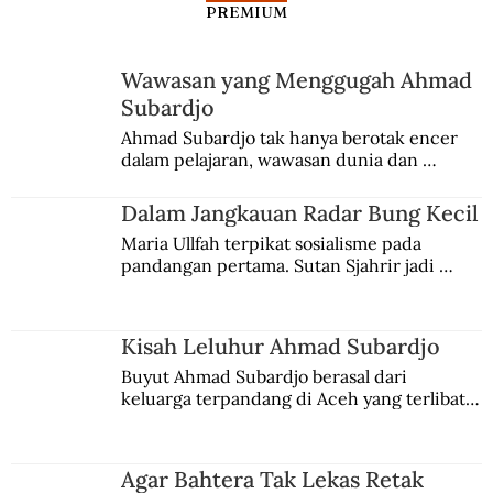
PREMIUM
Menghapus Warisan Kolonial
Wawasan yang Menggugah Ahmad
Subardjo
Ahmad Subardjo tak hanya berotak encer 
dalam pelajaran, wawasan dunia dan 
kesadaran kebangsaannya tumbuh berkat 
Jules Verne, Multatuli, hingga Sun Yat-sen.
Dalam Jangkauan Radar Bung Kecil
Maria Ullfah terpikat sosialisme pada 
pandangan pertama. Sutan Sjahrir jadi 
comblangnya.
Kisah Leluhur Ahmad Subardjo
Buyut Ahmad Subardjo berasal dari 
keluarga terpandang di Aceh yang terlibat 
persaingan kekuasaan. Dia memilih 
merantau ke Jawa dan menjadi pemuka 
agama Islam. Anaknya mengikuti jejaknya.
Agar Bahtera Tak Lekas Retak