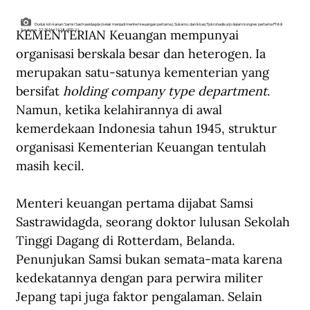
Duduk kiri-kanan: Samsi Sastrawidagda (kelak menjadi menteri keuangan pertama), Sukarno, dan Iskaq Tjokrohadisurjo dalam kongres pertama PNI di
KEMENTERIAN Keuangan mempunyai 
Surabaya, 27-30 Mei 1928. (KITLV).
organisasi berskala besar dan heterogen. Ia 
merupakan satu-satunya kementerian yang 
bersifat 
holding company type department
. 
Namun, ketika kelahirannya di awal 
kemerdekaan Indonesia tahun 1945, struktur 
organisasi Kementerian Keuangan tentulah 
masih kecil.
Menteri keuangan pertama dijabat Samsi 
Sastrawidagda, seorang doktor lulusan Sekolah 
Tinggi Dagang di Rotterdam, Belanda. 
Penunjukan Samsi bukan semata-mata karena 
kedekatannya dengan para perwira militer 
Jepang tapi juga faktor pengalaman. Selain 