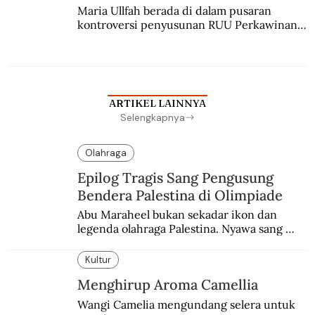
Maria Ullfah berada di dalam pusaran 
kontroversi penyusunan RUU Perkawinan. 
Berbuah manis walau penuh kompromi.
ARTIKEL LAINNYA
Selengkapnya
Olahraga
Epilog Tragis Sang Pengusung
Bendera Palestina di Olimpiade
Abu Maraheel bukan sekadar ikon dan 
legenda olahraga Palestina. Nyawa sang 
Olimpian tak tertolong setelah Israel 
memblokade Rafah.
Kultur
Menghirup Aroma Camellia
Wangi Camelia mengundang selera untuk 