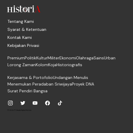
Tentang Kami
Syarat & Ketentuan
Kontak Kami
Kebijakan Privasi
Premium
Politik
Kultur
Militer
Ekonomi
Olahraga
Sains
Urban
Lorong Zaman
Kolom
Koja
Historiografis
Kerjasama & Portofolio
Undangan Menulis
Menemukan Peradaban Sriwijaya
Proyek DNA
Surat Pendiri Bangsa
© 2026, PT. Media Digital Historia.