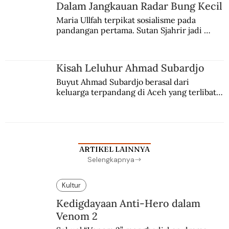
Jules Verne, Multatuli, hingga Sun Yat-sen.
Dalam Jangkauan Radar Bung Kecil
Maria Ullfah terpikat sosialisme pada 
pandangan pertama. Sutan Sjahrir jadi 
comblangnya.
Kisah Leluhur Ahmad Subardjo
Buyut Ahmad Subardjo berasal dari 
keluarga terpandang di Aceh yang terlibat 
persaingan kekuasaan. Dia memilih 
merantau ke Jawa dan menjadi pemuka 
agama Islam. Anaknya mengikuti jejaknya.
ARTIKEL LAINNYA
Selengkapnya
Kultur
Kedigdayaan Anti-Hero dalam
Venom 2