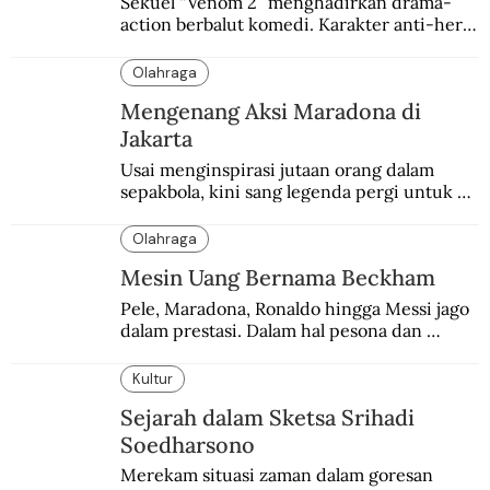
Sekuel “Venom 2” menghadirkan drama-
action berbalut komedi. Karakter anti-hero 
yang mulanya berasal dari sayembara 
penggemar.
Olahraga
Mengenang Aksi Maradona di
Jakarta
Usai menginspirasi jutaan orang dalam 
sepakbola, kini sang legenda pergi untuk 
selamanya. Jakarta beruntung sempat 
menjadi salah satu kota yang dikunjungi 
Olahraga
Maradona.
Mesin Uang Bernama Beckham
Pele, Maradona, Ronaldo hingga Messi jago 
dalam prestasi. Dalam hal pesona dan 
brand, Beckham belum tertandingi.
Kultur
Sejarah dalam Sketsa Srihadi
Soedharsono
Merekam situasi zaman dalam goresan 