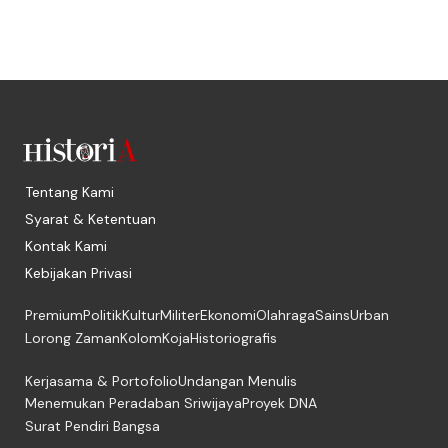
Tentang Kami
Syarat & Ketentuan
Kontak Kami
Kebijakan Privasi
Premium
Politik
Kultur
Militer
Ekonomi
Olahraga
Sains
Urban
Lorong Zaman
Kolom
Koja
Historiografis
Kerjasama & Portofolio
Undangan Menulis
Menemukan Peradaban Sriwijaya
Proyek DNA
Surat Pendiri Bangsa