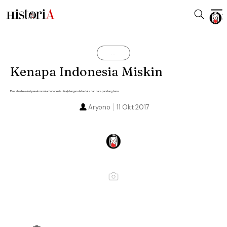
...
Kenapa Indonesia Miskin
Dua abad evolusi perekonomian Indonesia dikaji dengan data-data dan cara pandang baru.
Aryono
11 Okt 2017