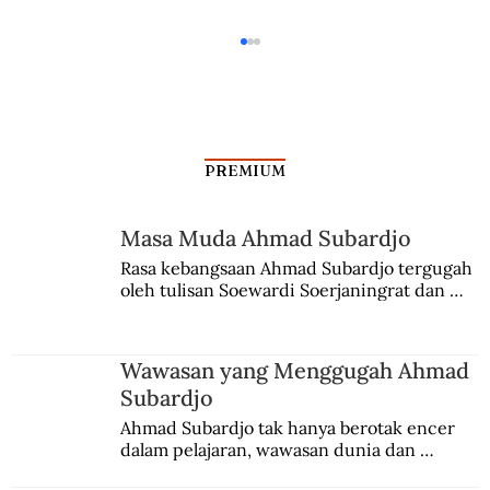
PREMIUM
Masa Muda Ahmad Subardjo
Kapitalisme “Unik” ala Indonesia
Rasa kebangsaan Ahmad Subardjo tergugah 
oleh tulisan Soewardi Soerjaningrat dan 
pidato Tjokroaminoto. Dia juga sempat 
menggeluti teosofi.
Wawasan yang Menggugah Ahmad
Subardjo
Ahmad Subardjo tak hanya berotak encer 
dalam pelajaran, wawasan dunia dan 
kesadaran kebangsaannya tumbuh berkat 