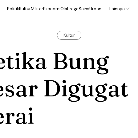
Politik
Kultur
Militer
Ekonomi
Olahraga
Sains
Urban
Lainnya
Kultur
etika Bung
sar Digugat
rai