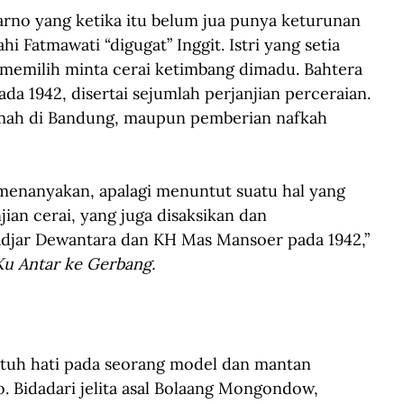
arno yang ketika itu belum jua punya keturunan 
i Fatmawati “digugat” Inggit. Istri yang setia 
memilih minta cerai ketimbang dimadu. Bahtera 
a 1942, disertai sejumlah perjanjian perceraian. 
umah di Bandung, maupun pemberian nafkah 
n menanyakan, apalagi menuntut suatu hal yang 
jian cerai, yang juga disaksikan dan 
adjar Dewantara dan KH Mas Mansoer pada 1942,” 
Ku Antar ke Gerbang.
jatuh hati pada seorang model dan mantan 
 Bidadari jelita asal Bolaang Mongondow, 