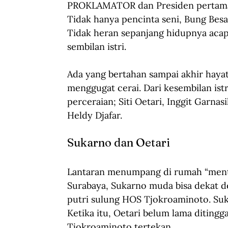
PROKLAMATOR dan Presiden pertama R
Tidak hanya pencinta seni, Bung Bes
Tidak heran sepanjang hidupnya acap
sembilan istri.
Ada yang bertahan sampai akhir hayat 
menggugat cerai. Dari kesembilan ist
perceraian; Siti Oetari, Inggit Garna
Heldy Djafar.
Sukarno dan Oetari
Lantaran menumpang di rumah “mento
Surabaya, Sukarno muda bisa dekat d
putri sulung HOS Tjokroaminoto. Su
Ketika itu, Oetari belum lama diting
Tjokroaminoto tertekan.