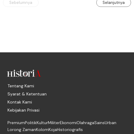
Sebelumnya
Selanjutnya
Tentang Kami
Syarat & Ketentuan
Kontak Kami
Kebijakan Privasi
Premium
Politik
Kultur
Militer
Ekonomi
Olahraga
Sains
Urban
Lorong Zaman
Kolom
Koja
Historiografis