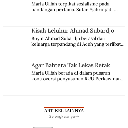
Maria Ullfah terpikat sosialisme pada 
pandangan pertama. Sutan Sjahrir jadi 
comblangnya.
Kisah Leluhur Ahmad Subardjo
Buyut Ahmad Subardjo berasal dari 
keluarga terpandang di Aceh yang terlibat 
persaingan kekuasaan. Dia memilih 
merantau ke Jawa dan menjadi pemuka 
agama Islam. Anaknya mengikuti jejaknya.
Agar Bahtera Tak Lekas Retak
Maria Ullfah berada di dalam pusaran 
kontroversi penyusunan RUU Perkawinan. 
Berbuah manis walau penuh kompromi.
ARTIKEL LAINNYA
Selengkapnya