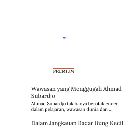
PREMIUM
Wawasan yang Menggugah Ahmad
Subardjo
Ki Bagus Hadikusumo Penggerak
Ahmad Subardjo tak hanya berotak encer 
dalam pelajaran, wawasan dunia dan 
Generasi Pertama Muhammadiyah
kesadaran kebangsaannya tumbuh berkat 
Jules Verne, Multatuli, hingga Sun Yat-sen.
Dalam Jangkauan Radar Bung Kecil