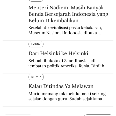
Menteri Nadiem: Masih Banyak
Benda Bersejarah Indonesia yang
Belum Dikembalikan
Setelah direvitalisasi paska kebakaran, 
Museum Nasional Indonesia dibuka 
kembali. Bertepatan dengan perhelatan 
Pameran Repatriasi 2024.
Politik
Dari Helsinki ke Helsinki
Sebuah ibukota di Skandinavia jadi 
jembatan politik Amerika-Rusia. Dipilih 
karena kenetralannya sejak Perang Dingin.
Kultur
Kalau Ditindas Ya Melawan
Murid memang tak melulu mesti seiring 
sejalan dengan guru. Sudah sejak lama 
orang-orang mengatakan, guru kencing 
berdiri, murid kencing berlari.