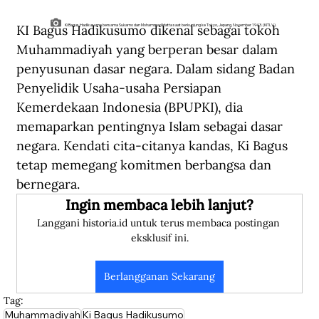
KI Bagus Hadikusumo dikenal sebagai tokoh 
Ki Bagus Hadikusumo bersama Sukarno dan Mohammad Hatta saat berkunjung ke Tokyo, Jepang, November 1943. (KITLV).
Muhammadiyah yang berperan besar dalam 
penyusunan dasar negara. Dalam sidang Badan 
Penyelidik Usaha-usaha Persiapan 
Kemerdekaan Indonesia (BPUPKI), dia 
memaparkan pentingnya Islam sebagai dasar 
negara. Kendati cita-citanya kandas, Ki Bagus 
tetap memegang komitmen berbangsa dan 
bernegara.
Ingin membaca lebih lanjut?
Langgani historia.id untuk terus membaca postingan 
eksklusif ini.
Berlangganan Sekarang
Tag:
Muhammadiyah
Ki Bagus Hadikusumo