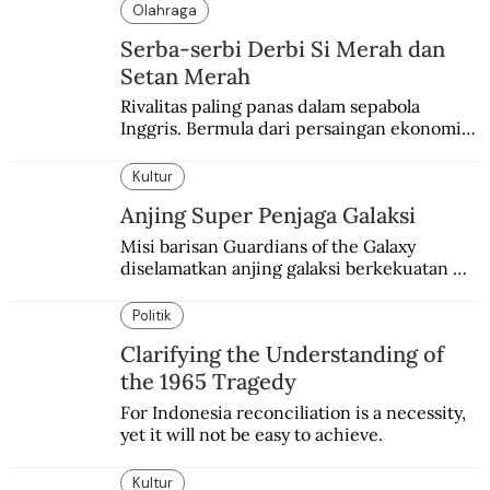
Olahraga
Serba-serbi Derbi Si Merah dan
Setan Merah
Rivalitas paling panas dalam sepabola 
Inggris. Bermula dari persaingan ekonomi 
dan industri.
Kultur
Anjing Super Penjaga Galaksi
Misi barisan Guardians of the Galaxy 
diselamatkan anjing galaksi berkekuatan 
super. Karakter yang terinspirasi dari Laika 
si martir antariksa Soviet.
Politik
Clarifying the Understanding of
the 1965 Tragedy
For Indonesia reconciliation is a necessity, 
yet it will not be easy to achieve.
Kultur