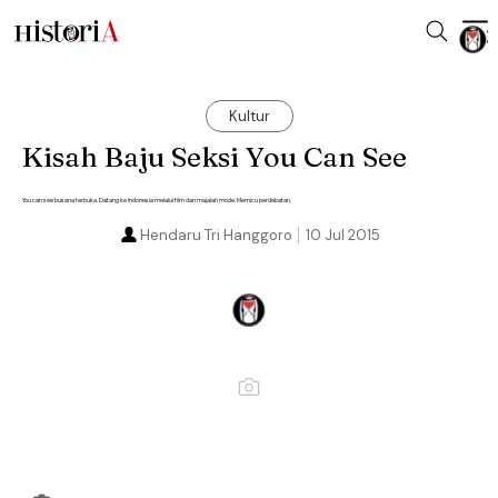
Kultur
Kisah Baju Seksi You Can See
You can see busana terbuka. Datang ke Indonesia melalui film dan majalah mode. Memicu perdebatan.
Hendaru Tri Hanggoro
10 Jul 2015