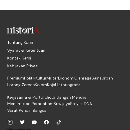
Tentang Kami
Syarat & Ketentuan
Kontak Kami
Kebijakan Privasi
Premium
Politik
Kultur
Militer
Ekonomi
Olahraga
Sains
Urban
Lorong Zaman
Kolom
Koja
Historiografis
Kerjasama & Portofolio
Undangan Menulis
Menemukan Peradaban Sriwijaya
Proyek DNA
Surat Pendiri Bangsa
© 2026, PT. Media Digital Historia.