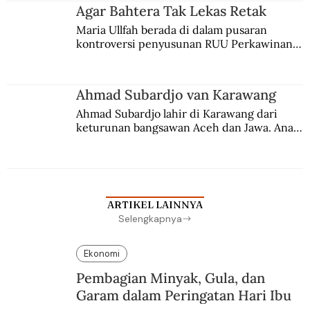
agama Islam. Anaknya mengikuti jejaknya.
Agar Bahtera Tak Lekas Retak
Maria Ullfah berada di dalam pusaran 
kontroversi penyusunan RUU Perkawinan. 
Berbuah manis walau penuh kompromi.
Ahmad Subardjo van Karawang
Ahmad Subardjo lahir di Karawang dari 
keturunan bangsawan Aceh dan Jawa. Anak 
kesayangan mantri polisi ini pindah ke 
Batavia untuk melanjutkan pendidikan di 
sekolah Belanda.
ARTIKEL LAINNYA
Selengkapnya
Ekonomi
Pembagian Minyak, Gula, dan
Garam dalam Peringatan Hari Ibu