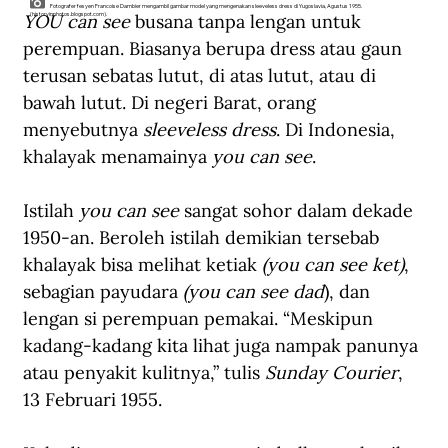
Fotografer fesyen Francoise Dambier mengambil gambar model yang mengenakan sleeveless dress di Yugoslavia, Agustus 1955.
YOU can see
 busana tanpa lengan untuk 
(historyinphotos.blogspot.com).
perempuan. Biasanya berupa dress atau gaun 
terusan sebatas lutut, di atas lutut, atau di 
bawah lutut. Di negeri Barat, orang 
menyebutnya 
sleeveless dress
. Di Indonesia, 
khalayak menamainya 
you can see
.
Istilah 
you can see
 sangat sohor dalam dekade 
1950-an. Beroleh istilah demikian tersebab 
khalayak bisa melihat ketiak 
(you can see ket)
, 
sebagian payudara 
(you can see dad
), dan 
lengan si perempuan pemakai. “Meskipun 
kadang-kadang kita lihat juga nampak panunya 
atau penyakit kulitnya,” tulis 
Sunday Courier
, 
13 Februari 1955.