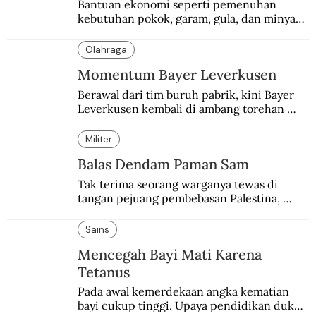
Bantuan ekonomi seperti pemenuhan 
kebutuhan pokok, garam, gula, dan minyak 
menjadi salah satu perhatian dalam 
peringatan Hari Ibu.
Olahraga
Momentum Bayer Leverkusen
Berawal dari tim buruh pabrik, kini Bayer 
Leverkusen kembali di ambang torehan 
“treble”. Sempat diejek dengan julukan 
“Neverkusen”.
Militer
Balas Dendam Paman Sam
Tak terima seorang warganya tewas di 
tangan pejuang pembebasan Palestina, 
pemerintahan Ronald Reagan melakukan 
pembalasan.
Sains
Mencegah Bayi Mati Karena
Tetanus
Pada awal kemerdekaan angka kematian 
bayi cukup tinggi. Upaya pendidikan dukun 