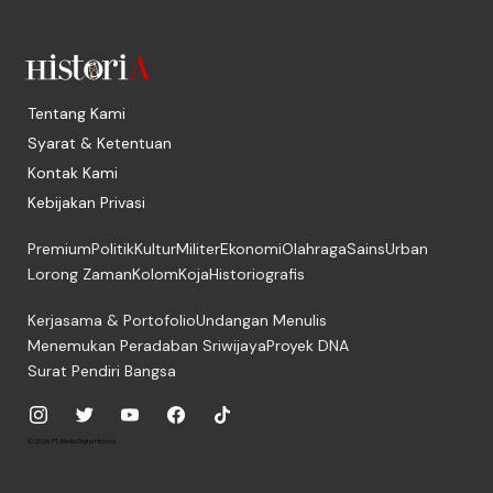
Tentang Kami
Syarat & Ketentuan
Kontak Kami
Kebijakan Privasi
Premium
Politik
Kultur
Militer
Ekonomi
Olahraga
Sains
Urban
Lorong Zaman
Kolom
Koja
Historiografis
Kerjasama & Portofolio
Undangan Menulis
Menemukan Peradaban Sriwijaya
Proyek DNA
Surat Pendiri Bangsa
© 2026, PT. Media Digital Historia.