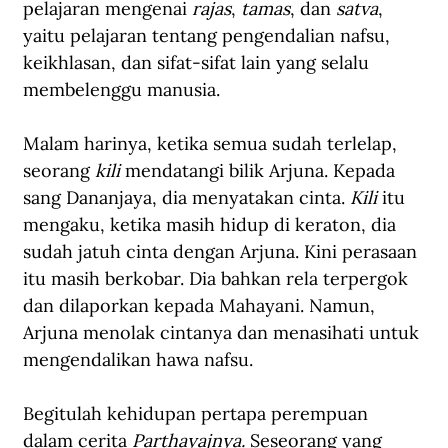
pelajaran mengenai 
rajas
, 
tamas
, dan 
satva
, 
yaitu pelajaran tentang pengendalian nafsu, 
keikhlasan, dan sifat-sifat lain yang selalu 
membelenggu manusia.
Malam harinya, ketika semua sudah terlelap, 
seorang 
kili 
mendatangi bilik Arjuna. Kepada 
sang Dananjaya, dia menyatakan cinta. 
Kili 
itu 
mengaku, ketika masih hidup di keraton, dia 
sudah jatuh cinta dengan Arjuna. Kini perasaan 
itu masih berkobar. Dia bahkan rela terpergok 
dan dilaporkan kepada Mahayani. Namun, 
Arjuna menolak cintanya dan menasihati untuk 
mengendalikan hawa nafsu.  
Begitulah kehidupan pertapa perempuan 
dalam cerita 
Parthayajnya. 
Seseorang yang 