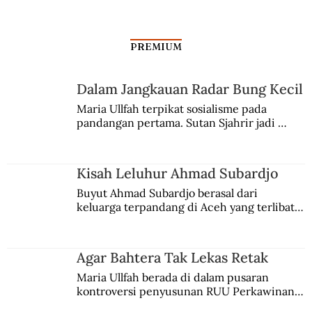
Gama
PREMIUM
Dalam Jangkauan Radar Bung Kecil
Maria Ullfah terpikat sosialisme pada 
pandangan pertama. Sutan Sjahrir jadi 
comblangnya.
Kisah Leluhur Ahmad Subardjo
Buyut Ahmad Subardjo berasal dari 
keluarga terpandang di Aceh yang terlibat 
persaingan kekuasaan. Dia memilih 
merantau ke Jawa dan menjadi pemuka 
agama Islam. Anaknya mengikuti jejaknya.
Agar Bahtera Tak Lekas Retak
Maria Ullfah berada di dalam pusaran 
kontroversi penyusunan RUU Perkawinan. 
Berbuah manis walau penuh kompromi.