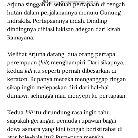
Arjuna singgah di sebuah pertapaan di tengah 
Arca kili koleksi Museum Nasional, (Risa Herdahita Putri/Historia).
hutan dalam perjalanannya menuju Gunung 
Indrakila. Pertapaannya indah. Dinding-
dindingnya dihiasi lukisan adegan dari kisah 
Ramayana.
Melihat Arjuna datang, dua orang pertapa 
perempuan (
kili
) menghampiri. Dari sikapnya, 
kedua 
kili 
itu seperti pernah dibesarkan di 
keraton. Rupanya mereka menganggap ringan 
sikap ingin melepaskan diri dari hal-hal 
duniawi, sehingga mau menyepi ke pertapaan.
Kedua 
kili
 itu dirundung rasa ingin tahu, 
siapakah gerangan pemuda rupawan bagai 
dewa asmara yang kini tengah beristirahat di 
atas bale-bale itu? Pura-pura mereka 