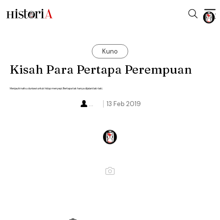
Kuno
Kisah Para Pertapa Perempuan
Menjauhi nafsu duniawi untuk hidup menyepi. Bertapa tak hanya dijalani laki-laki.
...
13 Feb 2019