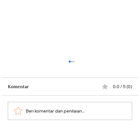
Komentar
0.0 / 5 (0)
Beri komentar dan penilaian...
Kala Rombongan Haji Dibantai Vasco da