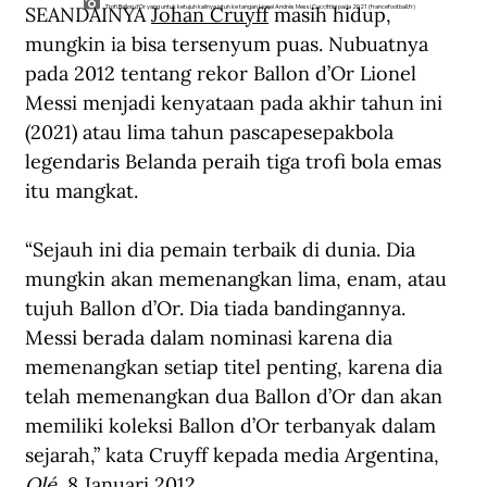
SEANDAINYA 
Johan Cruyff
 masih hidup, 
Trofi Ballon d'Or yang untuk ketujuh kalinya jatuh ke tangan Lionel Andrés Messi Cuccittini pada 2021 (francefootball.fr)
mungkin ia bisa tersenyum puas. Nubuatnya 
pada 2012 tentang rekor Ballon d’Or Lionel 
Messi menjadi kenyataan pada akhir tahun ini 
(2021) atau lima tahun pascapesepakbola 
legendaris Belanda peraih tiga trofi bola emas 
itu mangkat.
“Sejauh ini dia pemain terbaik di dunia. Dia 
mungkin akan memenangkan lima, enam, atau 
tujuh Ballon d’Or. Dia tiada bandingannya. 
Messi berada dalam nominasi karena dia 
memenangkan setiap titel penting, karena dia 
telah memenangkan dua Ballon d’Or dan akan 
memiliki koleksi Ballon d’Or terbanyak dalam 
sejarah,” kata Cruyff kepada media Argentina, 
Olé
, 8 Januari 2012.