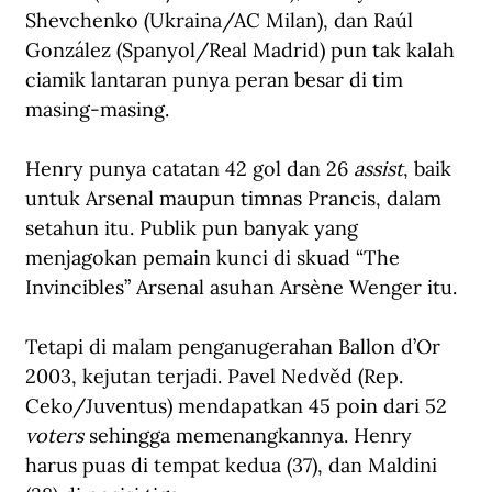
Shevchenko (Ukraina/AC Milan), dan Raúl 
González (Spanyol/Real Madrid) pun tak kalah 
ciamik lantaran punya peran besar di tim 
masing-masing. 
Henry punya catatan 42 gol dan 26 
assist
, baik 
untuk Arsenal maupun timnas Prancis, dalam 
setahun itu. Publik pun banyak yang 
menjagokan pemain kunci di skuad “The 
Invincibles” Arsenal asuhan 
Arsène Wenger
 itu. 
Tetapi di malam penganugerahan Ballon d’Or 
2003, kejutan terjadi. Pavel Nedvěd (Rep. 
Ceko/Juventus) mendapatkan 45 poin dari 52 
voters
 sehingga memenangkannya. Henry 
harus puas di tempat kedua (37), dan Maldini 