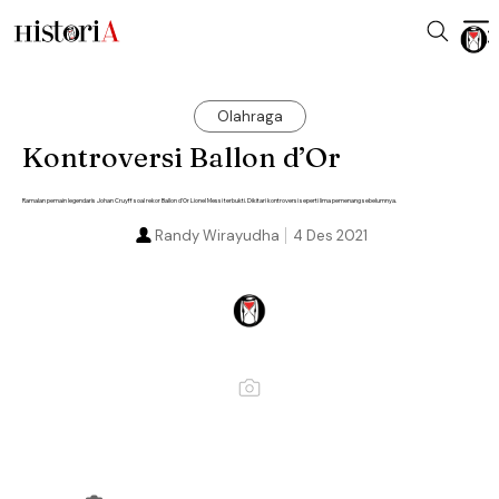
Olahraga
Kontroversi Ballon d’Or
Ramalan pemain legendaris Johan Cruyff soal rekor Ballon d’Or Lionel Messi terbukti. Dikitari kontroversi seperti lima pemenang sebelumnya.
Randy Wirayudha
4 Des 2021