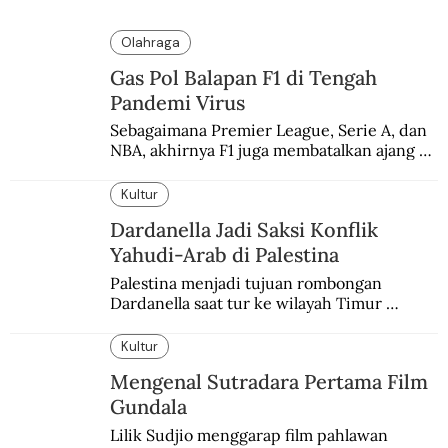
Olahraga
Gas Pol Balapan F1 di Tengah
Pandemi Virus
Sebagaimana Premier League, Serie A, dan 
NBA, akhirnya F1 juga membatalkan ajang 
balapannya. Menghindari pengalaman 
enam dekade lampau.
Kultur
Dardanella Jadi Saksi Konflik
Yahudi-Arab di Palestina
Palestina menjadi tujuan rombongan 
Dardanella saat tur ke wilayah Timur 
Tengah. Di sana mereka menjadi saksi 
ketegangan antara orang Yahudi dan 
Kultur
penduduk Arab.
Mengenal Sutradara Pertama Film
Gundala
Lilik Sudjio menggarap film pahlawan 