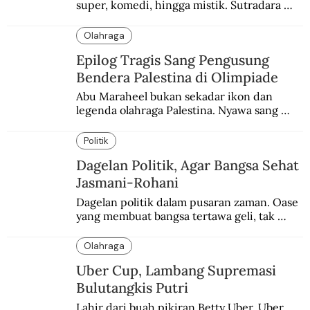
super, komedi, hingga mistik. Sutradara 
terbaik yang kurang dilirik.
Olahraga
Epilog Tragis Sang Pengusung
Bendera Palestina di Olimpiade
Abu Maraheel bukan sekadar ikon dan 
legenda olahraga Palestina. Nyawa sang 
Olimpian tak tertolong setelah Israel 
memblokade Rafah.
Politik
Dagelan Politik, Agar Bangsa Sehat
Jasmani-Rohani
Dagelan politik dalam pusaran zaman. Oase 
yang membuat bangsa tertawa geli, tak 
melulu nyeri.
Olahraga
Uber Cup, Lambang Supremasi
Bulutangkis Putri
Lahir dari buah pikiran Betty Uber, Uber 