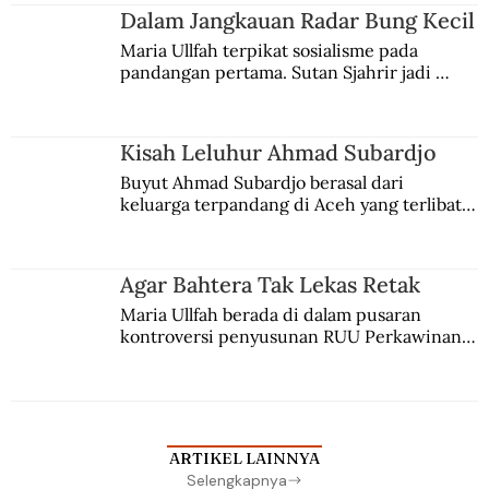
Jules Verne, Multatuli, hingga Sun Yat-sen.
Dalam Jangkauan Radar Bung Kecil
Maria Ullfah terpikat sosialisme pada 
pandangan pertama. Sutan Sjahrir jadi 
comblangnya.
Kisah Leluhur Ahmad Subardjo
Buyut Ahmad Subardjo berasal dari 
keluarga terpandang di Aceh yang terlibat 
persaingan kekuasaan. Dia memilih 
merantau ke Jawa dan menjadi pemuka 
agama Islam. Anaknya mengikuti jejaknya.
Agar Bahtera Tak Lekas Retak
Maria Ullfah berada di dalam pusaran 
kontroversi penyusunan RUU Perkawinan. 
Berbuah manis walau penuh kompromi.
ARTIKEL LAINNYA
Selengkapnya