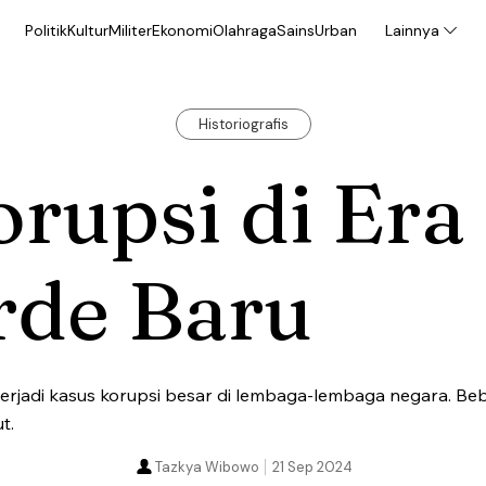
Politik
Kultur
Militer
Ekonomi
Olahraga
Sains
Urban
Lainnya
Historiografis
rupsi di Era
rde Baru
erjadi kasus korupsi besar di lembaga-lembaga negara. Be
t.
Tazkya Wibowo
21 Sep 2024