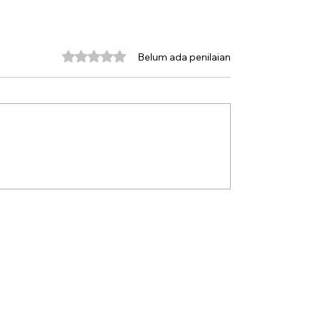
Dinilai 0 dari 5 bintang.
Belum ada penilaian
an Perjuangan
Dua Presiden yang Te