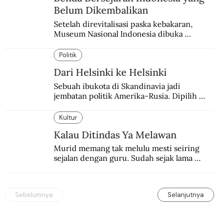
Belum Dikembalikan
Setelah direvitalisasi paska kebakaran, 
Museum Nasional Indonesia dibuka 
kembali. Bertepatan dengan perhelatan 
Pameran Repatriasi 2024.
Politik
Dari Helsinki ke Helsinki
Sebuah ibukota di Skandinavia jadi 
jembatan politik Amerika-Rusia. Dipilih 
karena kenetralannya sejak Perang Dingin.
Kultur
Kalau Ditindas Ya Melawan
Murid memang tak melulu mesti seiring 
sejalan dengan guru. Sudah sejak lama 
orang-orang mengatakan, guru kencing 
berdiri, murid kencing berlari.
Sebelumnya
Selanjutnya