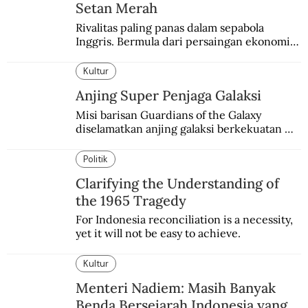
Setan Merah
Rivalitas paling panas dalam sepabola 
Inggris. Bermula dari persaingan ekonomi 
dan industri.
Kultur
Anjing Super Penjaga Galaksi
Misi barisan Guardians of the Galaxy 
diselamatkan anjing galaksi berkekuatan 
super. Karakter yang terinspirasi dari Laika 
si martir antariksa Soviet.
Politik
Clarifying the Understanding of
the 1965 Tragedy
For Indonesia reconciliation is a necessity, 
yet it will not be easy to achieve.
Kultur
Menteri Nadiem: Masih Banyak
Benda Bersejarah Indonesia yang