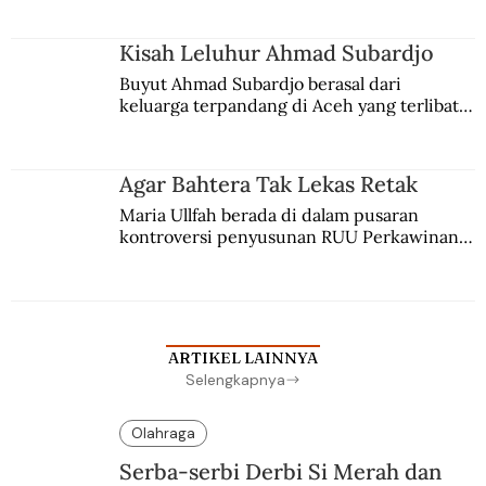
Kisah Leluhur Ahmad Subardjo
Buyut Ahmad Subardjo berasal dari 
keluarga terpandang di Aceh yang terlibat 
persaingan kekuasaan. Dia memilih 
merantau ke Jawa dan menjadi pemuka 
agama Islam. Anaknya mengikuti jejaknya.
Agar Bahtera Tak Lekas Retak
Maria Ullfah berada di dalam pusaran 
kontroversi penyusunan RUU Perkawinan. 
Berbuah manis walau penuh kompromi.
ARTIKEL LAINNYA
Selengkapnya
Olahraga
Serba-serbi Derbi Si Merah dan