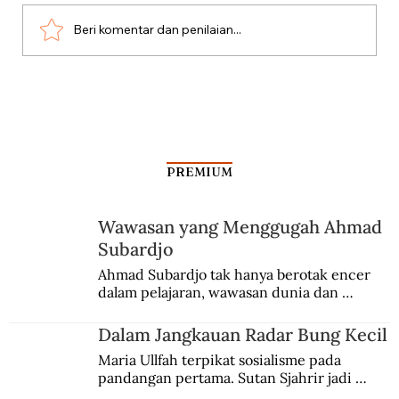
Beri komentar dan penilaian...
Dari Srebrenica ke Palestina
PREMIUM
Wawasan yang Menggugah Ahmad
Subardjo
Ahmad Subardjo tak hanya berotak encer 
dalam pelajaran, wawasan dunia dan 
kesadaran kebangsaannya tumbuh berkat 
Jules Verne, Multatuli, hingga Sun Yat-sen.
Dalam Jangkauan Radar Bung Kecil
Maria Ullfah terpikat sosialisme pada 
pandangan pertama. Sutan Sjahrir jadi 
comblangnya.