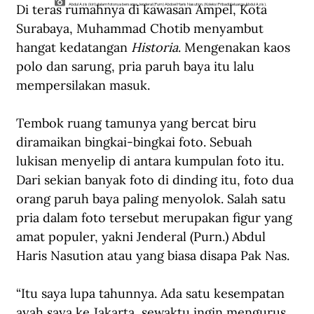
Di teras rumahnya di kawasan Ampel, Kota 
Abdul Azis (kiri) dalam fotonya bersama Jenderal (Purn) Abdoel Haris Nasution. (Koleksi Pribadi Keluarga Abdul Azis).
Surabaya, Muhammad Chotib menyambut 
hangat kedatangan 
Historia
. Mengenakan kaos 
polo dan sarung, pria paruh baya itu lalu 
mempersilakan masuk.
Tembok ruang tamunya yang bercat biru 
diramaikan bingkai-bingkai foto. Sebuah 
lukisan menyelip di antara kumpulan foto itu. 
Dari sekian banyak foto di dinding itu, foto dua 
orang paruh baya paling menyolok. Salah satu 
pria dalam foto tersebut merupakan figur yang 
amat populer, yakni Jenderal (Purn.) Abdul 
Haris Nasution atau yang biasa disapa Pak Nas.
“Itu saya lupa tahunnya. Ada satu kesempatan 
ayah saya ke Jakarta, sewaktu ingin mengurus 