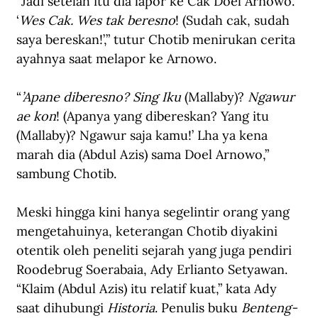
“Jadi setelah itu dia lapor ke Cak Doel Arnowo. 
‘
Wes Cak. Wes tak beresno
! (Sudah cak, sudah 
saya bereskan!’,” tutur Chotib menirukan cerita 
ayahnya saat melapor ke Arnowo.
“
’Apane diberesno? Sing Iku
 (Mallaby)? 
Ngawur 
ae kon
! (Apanya yang dibereskan? Yang itu 
(Mallaby)? Ngawur saja kamu!’ Lha ya kena 
marah dia (Abdul Azis) sama Doel Arnowo,” 
sambung Chotib.
Meski hingga kini hanya segelintir orang yang 
mengetahuinya, keterangan Chotib diyakini 
otentik oleh peneliti sejarah yang juga pendiri 
Roodebrug Soerabaia, Ady Erlianto Setyawan. 
“Klaim (Abdul Azis) itu relatif kuat,” kata Ady 
saat dihubungi 
Historia
. Penulis buku 
Benteng-