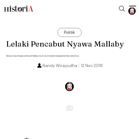
Politik
Lelaki Pencabut Nyawa Mallaby
Banyak orang mengaku pembunuh Mallaby. Sosok satu ini diyakini sebagai penembak sebenarnya.
Randy Wirayudha
12 Nov 2018