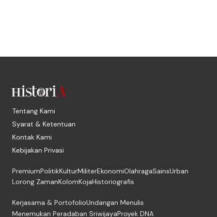
Tentang Kami
Syarat & Ketentuan
Kontak Kami
Kebijakan Privasi
Premium
Politik
Kultur
Militer
Ekonomi
Olahraga
Sains
Urban
Lorong Zaman
Kolom
Koja
Historiografis
Kerjasama & Portofolio
Undangan Menulis
Menemukan Peradaban Sriwijaya
Proyek DNA