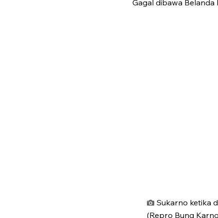
Gagal dibawa Belanda k
Sukarno ketika 
(Repro Bung Karno