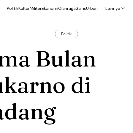
Politik
Kultur
Militer
Ekonomi
Olahraga
Sains
Urban
Lainnya
Politik
ima Bulan
ukarno di
adang