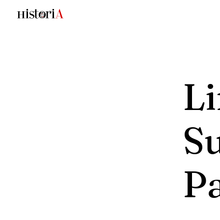
L
S
P