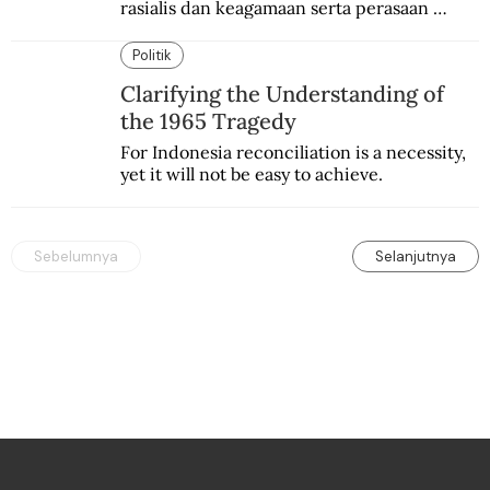
rasialis dan keagamaan serta perasaan 
paling unggul dari yang lain semakin 
menggejala. Celakanya, ia ada peminatnya.
Politik
Clarifying the Understanding of
the 1965 Tragedy
For Indonesia reconciliation is a necessity, 
yet it will not be easy to achieve.
Sebelumnya
Selanjutnya