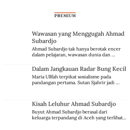
PREMIUM
Wawasan yang Menggugah Ahmad
Subardjo
Indonesia, Tempat Utama Evolusi
Ahmad Subardjo tak hanya berotak encer 
dalam pelajaran, wawasan dunia dan 
Manusia
kesadaran kebangsaannya tumbuh berkat 
Jules Verne, Multatuli, hingga Sun Yat-sen.
Dalam Jangkauan Radar Bung Kecil
Maria Ullfah terpikat sosialisme pada 
pandangan pertama. Sutan Sjahrir jadi 
comblangnya.
Kisah Leluhur Ahmad Subardjo
Buyut Ahmad Subardjo berasal dari 
keluarga terpandang di Aceh yang terlibat 
persaingan kekuasaan. Dia memilih 
merantau ke Jawa dan menjadi pemuka 