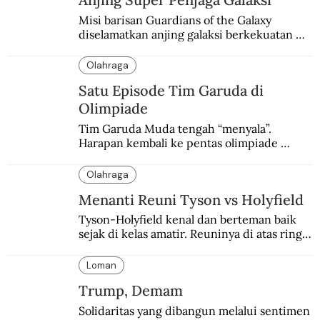
Misi barisan Guardians of the Galaxy 
diselamatkan anjing galaksi berkekuatan 
super. Karakter yang terinspirasi dari Laika 
si martir antariksa Soviet.
Olahraga
Satu Episode Tim Garuda di
Olimpiade
Tim Garuda Muda tengah “menyala”. 
Harapan kembali ke pentas olimpiade 
terbuka lebar setelah absen nyaris tujuh 
dekade di cabang sepakbola.
Olahraga
Menanti Reuni Tyson vs Holyfield
Tyson-Holyfield kenal dan berteman baik 
sejak di kelas amatir. Reuninya di atas ring 
dinanti walau sekadar eksebisi.
Loman
Trump, Demam
Solidaritas yang dibangun melalui sentimen 