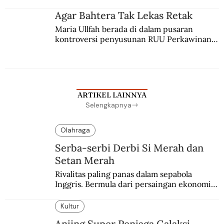
agama Islam. Anaknya mengikuti jejaknya.
Agar Bahtera Tak Lekas Retak
Maria Ullfah berada di dalam pusaran 
kontroversi penyusunan RUU Perkawinan. 
Berbuah manis walau penuh kompromi.
ARTIKEL LAINNYA
Selengkapnya
Olahraga
Serba-serbi Derbi Si Merah dan
Setan Merah
Rivalitas paling panas dalam sepabola 
Inggris. Bermula dari persaingan ekonomi 
dan industri.
Kultur
Anjing Super Penjaga Galaksi