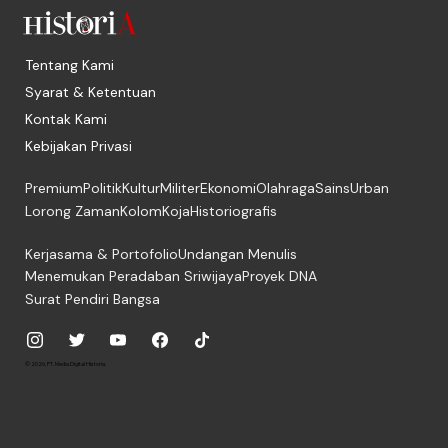
Tentang Kami
Syarat & Ketentuan
Kontak Kami
Kebijakan Privasi
Premium
Politik
Kultur
Militer
Ekonomi
Olahraga
Sains
Urban
Lorong Zaman
Kolom
Koja
Historiografis
Kerjasama & Portofolio
Undangan Menulis
Menemukan Peradaban Sriwijaya
Proyek DNA
Surat Pendiri Bangsa
© 2026, PT. Media Digital Historia.