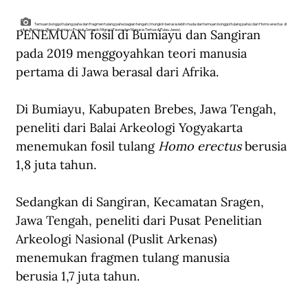
Temuan bonggol tulang paha dan fragmen tulang paha bagian tengah (mungkin berusia lebih muda dari temuan bonggol tulang paha) dari Homo erectus di
PENEMUAN fosil di Bumiayu dan Sangiran 
situs Bumiayu. (Repro Bumiayu-Prupuk-Semedo Migrasi Fauna dan Manusia Tertua di Pulau Jawa).
pada 2019 menggoyahkan teori manusia 
pertama di Jawa berasal dari Afrika.
Di Bumiayu, Kabupaten Brebes, Jawa Tengah, 
peneliti dari Balai Arkeologi Yogyakarta 
men
emukan 
fosil tulang 
Homo erectus 
berusia 
1,8 juta tahun. 
Sedangkan di Sangiran, Kecamatan Sragen, 
Jawa Tengah, peneliti dari Pusat Penelitian 
Arkeologi Nasional (Puslit Arkenas) 
menemukan fragmen tulang manusia 
berusia 1,7 juta tahun.