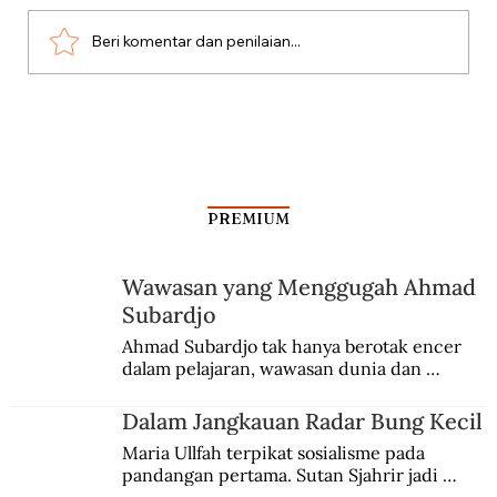
Beri komentar dan penilaian...
Dari Srebrenica ke Palestina
PREMIUM
Wawasan yang Menggugah Ahmad
Subardjo
Ahmad Subardjo tak hanya berotak encer 
dalam pelajaran, wawasan dunia dan 
kesadaran kebangsaannya tumbuh berkat 
Jules Verne, Multatuli, hingga Sun Yat-sen.
Dalam Jangkauan Radar Bung Kecil
Maria Ullfah terpikat sosialisme pada 
pandangan pertama. Sutan Sjahrir jadi 
comblangnya.