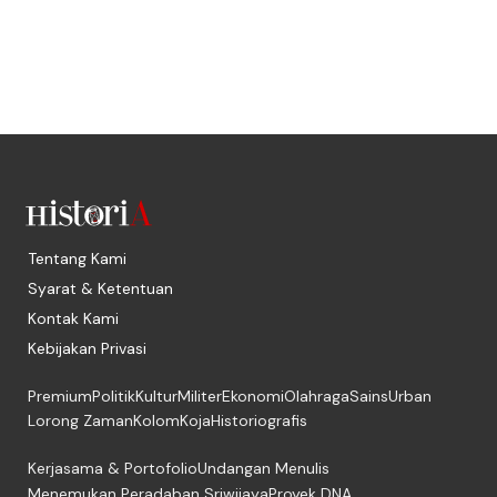
Tentang Kami
Syarat & Ketentuan
Kontak Kami
Kebijakan Privasi
Premium
Politik
Kultur
Militer
Ekonomi
Olahraga
Sains
Urban
Lorong Zaman
Kolom
Koja
Historiografis
Kerjasama & Portofolio
Undangan Menulis
Menemukan Peradaban Sriwijaya
Proyek DNA