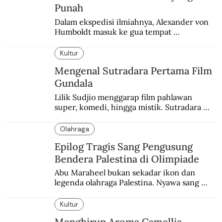
Punah
Dalam ekspedisi ilmiahnya, Alexander von 
Humboldt masuk ke gua tempat 
pemakaman suku yang telah punah. Seekor 
burung nuri diyakini sebagai penutur 
Kultur
terakhir bahasa suku itu.
Mengenal Sutradara Pertama Film
Gundala
Lilik Sudjio menggarap film pahlawan 
super, komedi, hingga mistik. Sutradara 
terbaik yang kurang dilirik.
Olahraga
Epilog Tragis Sang Pengusung
Bendera Palestina di Olimpiade
Abu Maraheel bukan sekadar ikon dan 
legenda olahraga Palestina. Nyawa sang 
Olimpian tak tertolong setelah Israel 
memblokade Rafah.
Kultur
Menghirup Aroma Camellia