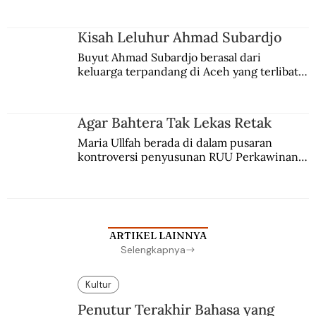
Kisah Leluhur Ahmad Subardjo
Buyut Ahmad Subardjo berasal dari 
keluarga terpandang di Aceh yang terlibat 
persaingan kekuasaan. Dia memilih 
merantau ke Jawa dan menjadi pemuka 
agama Islam. Anaknya mengikuti jejaknya.
Agar Bahtera Tak Lekas Retak
Maria Ullfah berada di dalam pusaran 
kontroversi penyusunan RUU Perkawinan. 
Berbuah manis walau penuh kompromi.
ARTIKEL LAINNYA
Selengkapnya
Kultur
Penutur Terakhir Bahasa yang