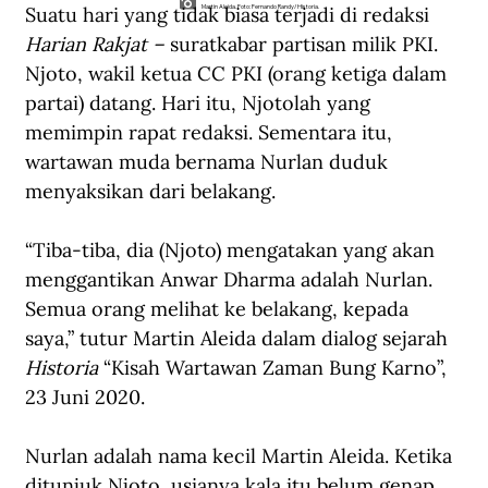
Suatu hari yang tidak biasa terjadi di redaksi 
Martin Aleida. Foto: Fernando Randy/Historia.
Harian Rakjat – 
suratkabar partisan milik PKI. 
Njoto, wakil ketua CC PKI (orang ketiga dalam 
partai) datang. Hari itu, Njotolah yang 
memimpin rapat redaksi. Sementara itu, 
wartawan muda bernama Nurlan duduk 
menyaksikan dari belakang. 
“Tiba-tiba, dia (Njoto) mengatakan yang akan 
menggantikan Anwar Dharma adalah Nurlan. 
Semua orang melihat ke belakang, kepada 
saya,” tutur Martin Aleida dalam dialog sejarah 
Historia
 “Kisah Wartawan Zaman Bung Karno”, 
23 Juni 2020. 
Nurlan adalah nama kecil Martin Aleida. Ketika 
ditunjuk Njoto, usianya kala itu belum genap 