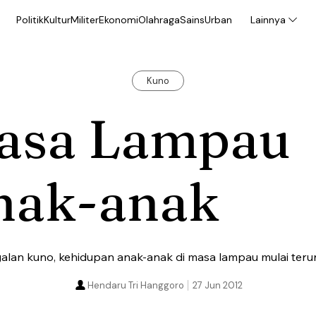
Politik
Kultur
Militer
Ekonomi
Olahraga
Sains
Urban
Lainnya
Kuno
asa Lampau
nak-anak
alan kuno, kehidupan anak-anak di masa lampau mulai teru
Hendaru Tri Hanggoro
27 Jun 2012