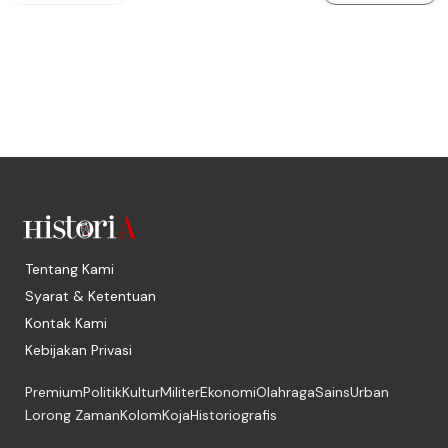
Tentang Kami
Syarat & Ketentuan
Kontak Kami
Kebijakan Privasi
Premium
Politik
Kultur
Militer
Ekonomi
Olahraga
Sains
Urban
Lorong Zaman
Kolom
Koja
Historiografis