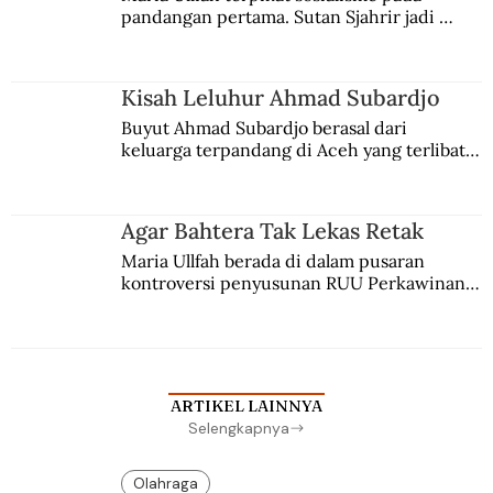
pandangan pertama. Sutan Sjahrir jadi 
comblangnya.
Kisah Leluhur Ahmad Subardjo
Buyut Ahmad Subardjo berasal dari 
keluarga terpandang di Aceh yang terlibat 
persaingan kekuasaan. Dia memilih 
merantau ke Jawa dan menjadi pemuka 
agama Islam. Anaknya mengikuti jejaknya.
Agar Bahtera Tak Lekas Retak
Maria Ullfah berada di dalam pusaran 
kontroversi penyusunan RUU Perkawinan. 
Berbuah manis walau penuh kompromi.
ARTIKEL LAINNYA
Selengkapnya
Olahraga