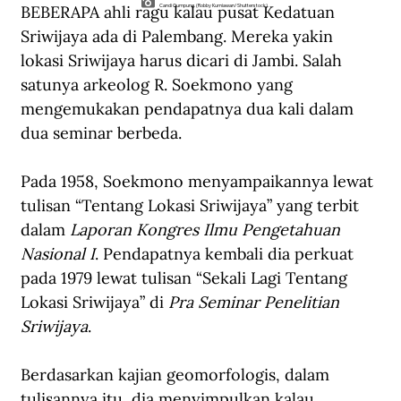
BEBERAPA ahli ragu kalau pusat Kedatuan 
Candi Gumpung. (Robby Kurniawan/Shutterstock).
Sriwijaya ada di Palembang. Mereka yakin 
lokasi Sriwijaya harus dicari di Jambi. Salah 
satunya arkeolog R. Soekmono yang 
mengemukakan pendapatnya dua kali dalam 
dua seminar berbeda. 
Pada 1958, Soekmono menyampaikannya lewat 
tulisan “Tentang Lokasi Sriwijaya” yang terbit 
dalam 
Laporan Kongres Ilmu Pengetahuan 
Nasional I
. Pendapatnya kembali dia perkuat 
pada 1979 lewat tulisan “Sekali Lagi Tentang 
Lokasi Sriwijaya” di 
Pra Seminar Penelitian 
Sriwijaya
.
Berdasarkan kajian geomorfologis, dalam 
tulisannya itu, dia menyimpulkan kalau 