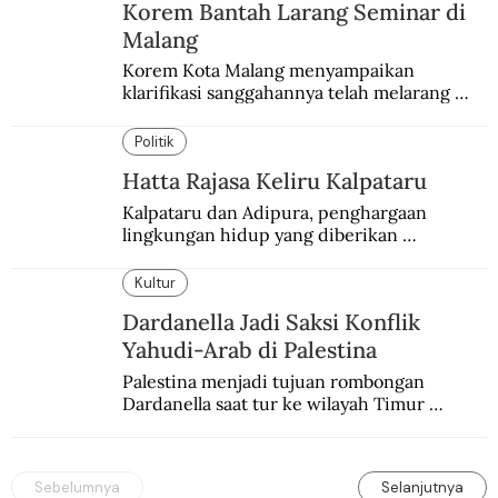
Korem Bantah Larang Seminar di
Malang
Korem Kota Malang menyampaikan 
klarifikasi sanggahannya telah melarang 
seminar sejarah di Universitas Negeri 
Malang.
Politik
Hatta Rajasa Keliru Kalpataru
Kalpataru dan Adipura, penghargaan 
lingkungan hidup yang diberikan 
pemerintah setiap tahun kepada dua pihak 
yang berbeda.
Kultur
Dardanella Jadi Saksi Konflik
Yahudi-Arab di Palestina
Palestina menjadi tujuan rombongan 
Dardanella saat tur ke wilayah Timur 
Tengah. Di sana mereka menjadi saksi 
ketegangan antara orang Yahudi dan 
penduduk Arab.
Sebelumnya
Selanjutnya