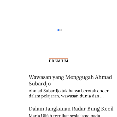
PREMIUM
Pendahulu Sriwijaya
Wawasan yang Menggugah Ahmad
Subardjo
Ahmad Subardjo tak hanya berotak encer 
dalam pelajaran, wawasan dunia dan 
kesadaran kebangsaannya tumbuh berkat 
Jules Verne, Multatuli, hingga Sun Yat-sen.
Dalam Jangkauan Radar Bung Kecil
Maria Ullfah terpikat sosialisme pada 