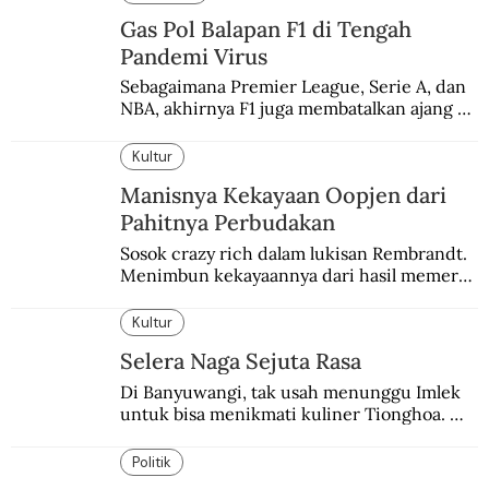
Gas Pol Balapan F1 di Tengah
Pandemi Virus
Sebagaimana Premier League, Serie A, dan 
NBA, akhirnya F1 juga membatalkan ajang 
balapannya. Menghindari pengalaman 
enam dekade lampau.
Kultur
Manisnya Kekayaan Oopjen dari
Pahitnya Perbudakan
Sosok crazy rich dalam lukisan Rembrandt. 
Menimbun kekayaannya dari hasil memeras 
keringat para budak.
Kultur
Selera Naga Sejuta Rasa
Di Banyuwangi, tak usah menunggu Imlek 
untuk bisa menikmati kuliner Tionghoa. 
Ada pasar kuliner khas yang digelar tiap 
pekan.
Politik