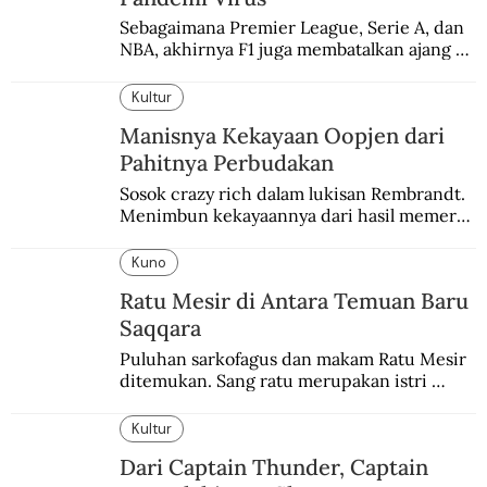
Sebagaimana Premier League, Serie A, dan 
NBA, akhirnya F1 juga membatalkan ajang 
balapannya. Menghindari pengalaman 
enam dekade lampau.
Kultur
Manisnya Kekayaan Oopjen dari
Pahitnya Perbudakan
Sosok crazy rich dalam lukisan Rembrandt. 
Menimbun kekayaannya dari hasil memeras 
keringat para budak.
Kuno
Ratu Mesir di Antara Temuan Baru
Saqqara
Puluhan sarkofagus dan makam Ratu Mesir 
ditemukan. Sang ratu merupakan istri 
sekaligus putri salah satu firaun yang 
sebelumnya keberadaannya tak pernah 
Kultur
diketahui.
Dari Captain Thunder, Captain