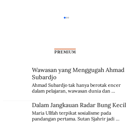
PREMIUM
Suku Laut Sriwijaya
Wawasan yang Menggugah Ahmad
Subardjo
Ahmad Subardjo tak hanya berotak encer 
dalam pelajaran, wawasan dunia dan 
kesadaran kebangsaannya tumbuh berkat 
Jules Verne, Multatuli, hingga Sun Yat-sen.
Dalam Jangkauan Radar Bung Kecil
Maria Ullfah terpikat sosialisme pada 
pandangan pertama. Sutan Sjahrir jadi 
comblangnya.