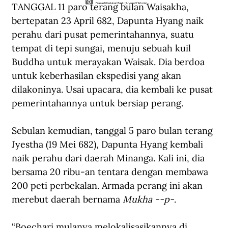
TANGGAL 11 paro terang bulan Waisakha, 
Prasasti Kedukan Bukit. (Aryono/Historia).
bertepatan 23 April 682, Dapunta Hyang naik 
perahu dari pusat pemerintahannya, suatu 
tempat di tepi sungai, menuju sebuah kuil 
Buddha untuk merayakan Waisak. Dia berdoa 
untuk keberhasilan ekspedisi yang akan 
dilakoninya. Usai upacara, dia kembali ke pusat 
pemerintahannya untuk bersiap perang.
Sebulan kemudian, tanggal 5 paro bulan terang 
Jyestha (19 Mei 682), Dapunta Hyang kembali 
naik perahu dari daerah Minanga. Kali ini, dia 
bersama 20 ribu-an tentara dengan membawa 
200 peti perbekalan. Armada perang ini akan 
merebut daerah bernama 
Mukha --p-
.
“Boechari mulanya melokalisasikannya di 