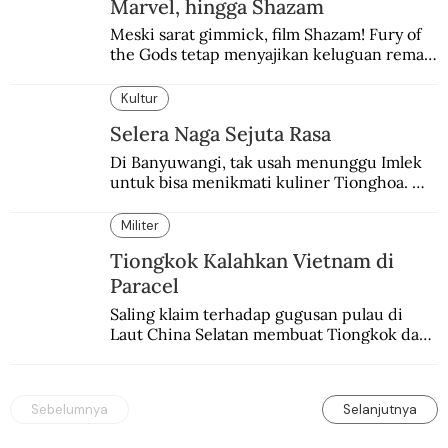
Marvel, hingga Shazam
Meski sarat gimmick, film Shazam! Fury of 
the Gods tetap menyajikan keluguan remaja 
yang menyimpan kekuatan para dewa 
Yunani.
Kultur
Selera Naga Sejuta Rasa
Di Banyuwangi, tak usah menunggu Imlek 
untuk bisa menikmati kuliner Tionghoa. 
Ada pasar kuliner khas yang digelar tiap 
pekan.
Militer
Tiongkok Kalahkan Vietnam di
Paracel
Saling klaim terhadap gugusan pulau di 
Laut China Selatan membuat Tiongkok dan 
Vietnam berperang.
Sebelumnya
Selanjutnya