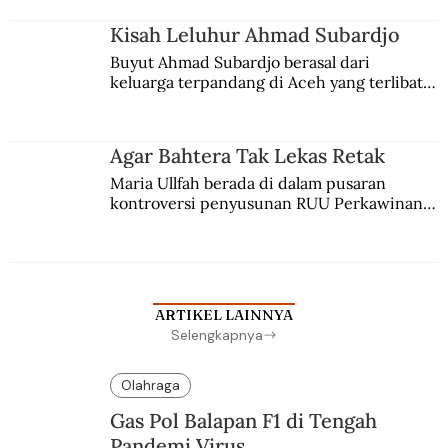
Kisah Leluhur Ahmad Subardjo
Buyut Ahmad Subardjo berasal dari 
keluarga terpandang di Aceh yang terlibat 
persaingan kekuasaan. Dia memilih 
merantau ke Jawa dan menjadi pemuka 
agama Islam. Anaknya mengikuti jejaknya.
Agar Bahtera Tak Lekas Retak
Maria Ullfah berada di dalam pusaran 
kontroversi penyusunan RUU Perkawinan. 
Berbuah manis walau penuh kompromi.
ARTIKEL LAINNYA
Selengkapnya
Olahraga
Gas Pol Balapan F1 di Tengah
Pandemi Virus