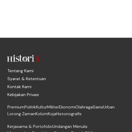
Tentang Kami
Syarat & Ketentuan
Kontak Kami
Kebijakan Privasi
Premium
Politik
Kultur
Militer
Ekonomi
Olahraga
Sains
Urban
Lorong Zaman
Kolom
Koja
Historiografis
Kerjasama & Portofolio
Undangan Menulis