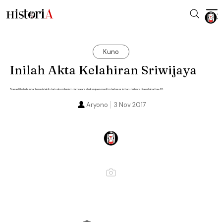
Kuno
Inilah Akta Kelahiran Sriwijaya
Prasasti batu bundar berusia lebih dari satu milenium dari salahsatu kerajaan maritim terbesar ini baru terbaca di awal abad ke-20.
Aryono
3 Nov 2017