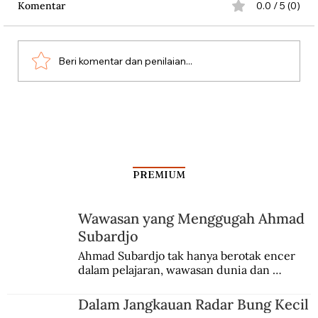
Komentar
0.0 / 5 (0)
Persatuan Perjuangan
Beri komentar dan penilaian...
PREMIUM
Wawasan yang Menggugah Ahmad
Subardjo
Ahmad Subardjo tak hanya berotak encer 
dalam pelajaran, wawasan dunia dan 
kesadaran kebangsaannya tumbuh berkat 
Jules Verne, Multatuli, hingga Sun Yat-sen.
Dalam Jangkauan Radar Bung Kecil