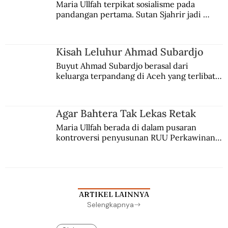
Maria Ullfah terpikat sosialisme pada 
pandangan pertama. Sutan Sjahrir jadi 
comblangnya.
Kisah Leluhur Ahmad Subardjo
Buyut Ahmad Subardjo berasal dari 
keluarga terpandang di Aceh yang terlibat 
persaingan kekuasaan. Dia memilih 
merantau ke Jawa dan menjadi pemuka 
agama Islam. Anaknya mengikuti jejaknya.
Agar Bahtera Tak Lekas Retak
Maria Ullfah berada di dalam pusaran 
kontroversi penyusunan RUU Perkawinan. 
Berbuah manis walau penuh kompromi.
ARTIKEL LAINNYA
Selengkapnya