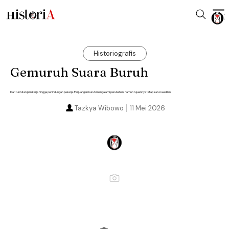
Historiografis
Gemuruh Suara Buruh
Dari tuntutan jam kerja hingga perlindungan pekerja. Perjuangan buruh mengalami perubahan, namun tujuannya tetap satu: keadilan.
Tazkya Wibowo
11 Mei 2026