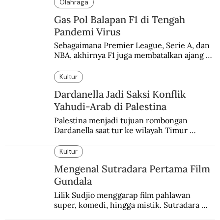
Olahraga
Gas Pol Balapan F1 di Tengah
Pandemi Virus
Sebagaimana Premier League, Serie A, dan 
NBA, akhirnya F1 juga membatalkan ajang 
balapannya. Menghindari pengalaman 
enam dekade lampau.
Kultur
Dardanella Jadi Saksi Konflik
Yahudi-Arab di Palestina
Palestina menjadi tujuan rombongan 
Dardanella saat tur ke wilayah Timur 
Tengah. Di sana mereka menjadi saksi 
ketegangan antara orang Yahudi dan 
Kultur
penduduk Arab.
Mengenal Sutradara Pertama Film
Gundala
Lilik Sudjio menggarap film pahlawan 
super, komedi, hingga mistik. Sutradara 
terbaik yang kurang dilirik.