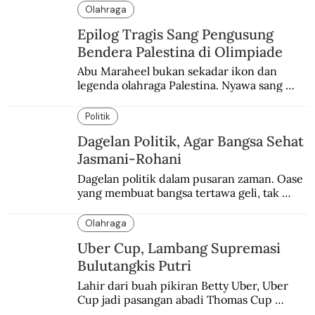
Olahraga
Epilog Tragis Sang Pengusung
Bendera Palestina di Olimpiade
Abu Maraheel bukan sekadar ikon dan 
legenda olahraga Palestina. Nyawa sang 
Olimpian tak tertolong setelah Israel 
memblokade Rafah.
Politik
Dagelan Politik, Agar Bangsa Sehat
Jasmani-Rohani
Dagelan politik dalam pusaran zaman. Oase 
yang membuat bangsa tertawa geli, tak 
melulu nyeri.
Olahraga
Uber Cup, Lambang Supremasi
Bulutangkis Putri
Lahir dari buah pikiran Betty Uber, Uber 
Cup jadi pasangan abadi Thomas Cup 
sebagai kejuaraan yang paling sarat gengsi.