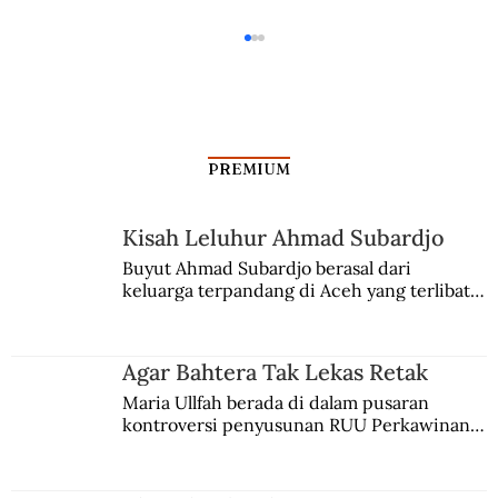
PREMIUM
Kisah Leluhur Ahmad Subardjo
Perilaku Wajib Pajak Tempo Dulu
Buyut Ahmad Subardjo berasal dari 
keluarga terpandang di Aceh yang terlibat 
persaingan kekuasaan. Dia memilih 
merantau ke Jawa dan menjadi pemuka 
agama Islam. Anaknya mengikuti jejaknya.
Agar Bahtera Tak Lekas Retak
Maria Ullfah berada di dalam pusaran 
kontroversi penyusunan RUU Perkawinan. 
Berbuah manis walau penuh kompromi.