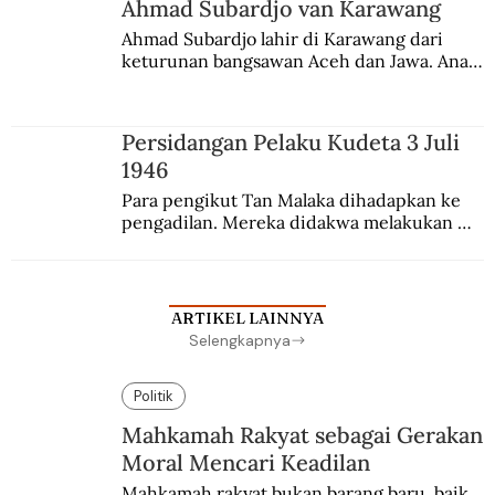
Ahmad Subardjo van Karawang
Ahmad Subardjo lahir di Karawang dari 
keturunan bangsawan Aceh dan Jawa. Anak 
kesayangan mantri polisi ini pindah ke 
Batavia untuk melanjutkan pendidikan di 
sekolah Belanda.
Persidangan Pelaku Kudeta 3 Juli
1946
Para pengikut Tan Malaka dihadapkan ke 
pengadilan. Mereka didakwa melakukan 
penculikan Sutan Sjahrir dan berupaya 
menggulingkan pemerintahan.
ARTIKEL LAINNYA
Selengkapnya
Politik
Mahkamah Rakyat sebagai Gerakan
Moral Mencari Keadilan
Mahkamah rakyat bukan barang baru, baik 