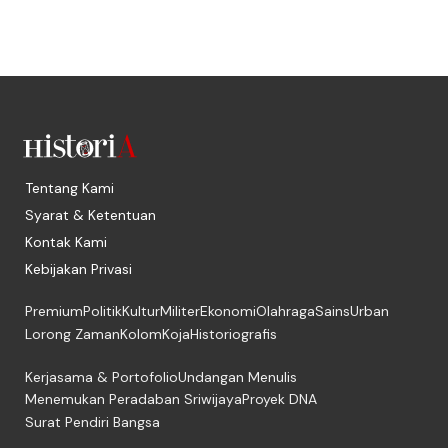
Tentang Kami
Syarat & Ketentuan
Kontak Kami
Kebijakan Privasi
Premium
Politik
Kultur
Militer
Ekonomi
Olahraga
Sains
Urban
Lorong Zaman
Kolom
Koja
Historiografis
Kerjasama & Portofolio
Undangan Menulis
Menemukan Peradaban Sriwijaya
Proyek DNA
Surat Pendiri Bangsa