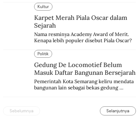
Dunia.
Kultur
Karpet Merah Piala Oscar dalam
Sejarah
Nama resminya Academy Award of Merit. 
Kenapa lebih populer disebut Piala Oscar?
Politik
Gedung De Locomotief Belum
Masuk Daftar Bangunan Bersejarah
Pemerintah Kota Semarang keliru mendata 
bangunan lain sebagai bekas gedung 
redaksi De Locomotief.
Sebelumnya
Selanjutnya