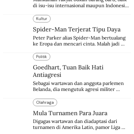
di isu-isu internasional maupun Indonesia. 
Wacananya muncul lagi sebagai alternatif 
pengungkapan kebenaran.
Kultur
Spider-Man Terjerat Tipu Daya
Peter Parker alias Spider-Man bertualang 
ke Eropa dan mencari cinta. Malah jadi 
korban hoax dan tipu daya.
Politik
Goedhart, Tuan Baik Hati
Antiagresi
Sebagai wartawan dan anggota parlemen 
Belanda, dia mengutuk agresi militer 
Belanda dan menganggapnya sebagai aksi 
edan dan sia-sia.
Olahraga
Mula Turnamen Para Juara
Digagas wartawan dan diadaptasi dari 
turnamen di Amerika Latin, pamor Liga 
Champions justru hampir menyamai Piala 