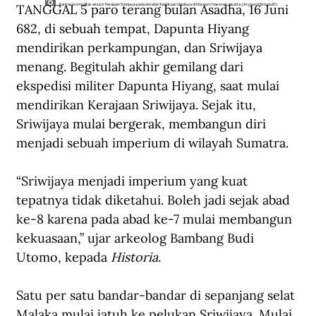
TANGGAL 5 paro terang bulan Asadha, 16 Juni 
Ilustrasi komoditas ekspor Kerajaan Sriwijaya pada eksebisi Kedatuan Sriwijaya di Museum Nasional Jakarta. (Aryono/Historia.ID).
682, di sebuah tempat, Dapunta Hiyang 
mendirikan perkampungan, dan Sriwijaya 
menang. Begitulah akhir gemilang dari 
ekspedisi militer Dapunta Hiyang, saat mulai 
mendirikan Kerajaan Sriwijaya. Sejak itu, 
Sriwijaya mulai bergerak, membangun diri 
menjadi sebuah imperium di wilayah Sumatra.
“Sriwijaya menjadi imperium yang kuat 
tepatnya tidak diketahui. Boleh jadi sejak abad 
ke-8 karena pada abad ke-7 mulai membangun 
kekuasaan,” ujar arkeolog Bambang Budi 
Utomo, kepada 
Historia
.
Satu per satu bandar-bandar di sepanjang selat 
Malaka mulai jatuh ke pelukan Sriwijaya. Mulai 