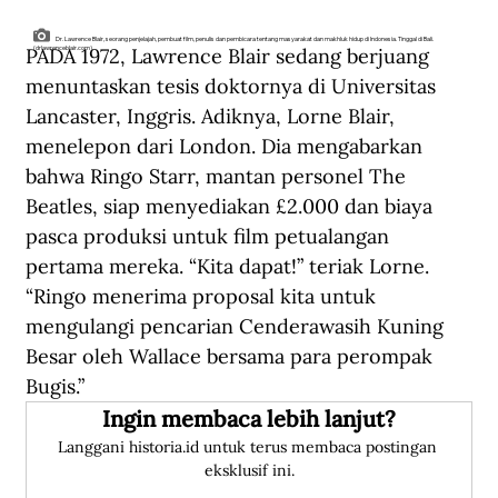
Dr. Lawrence Blair, seorang penjelajah, pembuat film, penulis dan pembicara tentang masyarakat dan makhluk hidup di Indonesia. Tinggal di Bali.
PADA 1972, Lawrence Blair sedang berjuang 
(drlawrenceblair.com).
menuntaskan tesis doktornya di Universitas 
Lancaster, Inggris. Adiknya, Lorne Blair, 
menelepon dari London. Dia mengabarkan 
bahwa Ringo Starr, mantan personel The 
Beatles, siap menyediakan £2.000 dan biaya 
pasca produksi untuk film petualangan 
pertama mereka. “Kita dapat!” teriak Lorne. 
“Ringo menerima proposal kita untuk 
mengulangi pencarian Cenderawasih Kuning 
Besar oleh Wallace bersama para perompak 
Bugis.”
Ingin membaca lebih lanjut?
Langgani historia.id untuk terus membaca postingan 
eksklusif ini.