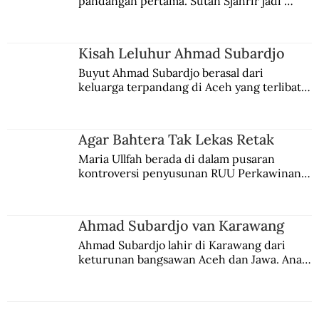
pandangan pertama. Sutan Sjahrir jadi 
comblangnya.
Kisah Leluhur Ahmad Subardjo
Buyut Ahmad Subardjo berasal dari 
keluarga terpandang di Aceh yang terlibat 
persaingan kekuasaan. Dia memilih 
merantau ke Jawa dan menjadi pemuka 
agama Islam. Anaknya mengikuti jejaknya.
Agar Bahtera Tak Lekas Retak
Maria Ullfah berada di dalam pusaran 
kontroversi penyusunan RUU Perkawinan. 
Berbuah manis walau penuh kompromi.
Ahmad Subardjo van Karawang
Ahmad Subardjo lahir di Karawang dari 
keturunan bangsawan Aceh dan Jawa. Anak 
kesayangan mantri polisi ini pindah ke 
Batavia untuk melanjutkan pendidikan di 
sekolah Belanda.