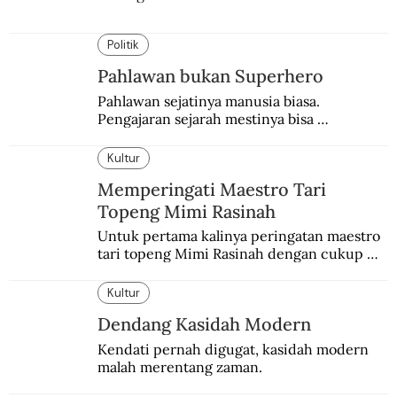
Politik
Pahlawan bukan Superhero
Pahlawan sejatinya manusia biasa. 
Pengajaran sejarah mestinya bisa 
menghadirkan sosok humanisnya.
Kultur
Memperingati Maestro Tari
Topeng Mimi Rasinah
Untuk pertama kalinya peringatan maestro 
tari topeng Mimi Rasinah dengan cukup 
besar. Melibatkan seniman nasional dan 
internasional.
Kultur
Dendang Kasidah Modern
Kendati pernah digugat, kasidah modern 
malah merentang zaman.