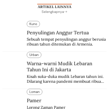
ARTIKEL LAINNYA
Selengkapnya
Kuno
Penyulingan Anggur Tertua
Sebuah tempat penyulingan anggur berusia 
ribuan tahun ditemukan di Armenia.
Urban
Warna-warni Mudik Lebaran
Tahun Ini di Jakarta
Kisah suka-duka mudik Lebaran tahun ini. 
Dilarang karena pandemi membuat ribuan 
orang berbondong-bondong pulang 
kampung lebih awal.
Loman
Pamer
Lorong Zaman Pamer