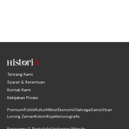
Tentang Kami
Syarat & Ketentuan
Kontak Kami
Kebijakan Privasi
Premium
Politik
Kultur
Militer
Ekonomi
Olahraga
Sains
Urban
Lorong Zaman
Kolom
Koja
Historiografis
Kerjasama & Portofolio
Undangan Menulis