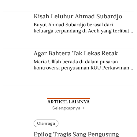
Kisah Leluhur Ahmad Subardjo
Buyut Ahmad Subardjo berasal dari 
keluarga terpandang di Aceh yang terlibat 
persaingan kekuasaan. Dia memilih 
merantau ke Jawa dan menjadi pemuka 
agama Islam. Anaknya mengikuti jejaknya.
Agar Bahtera Tak Lekas Retak
Maria Ullfah berada di dalam pusaran 
kontroversi penyusunan RUU Perkawinan. 
Berbuah manis walau penuh kompromi.
ARTIKEL LAINNYA
Selengkapnya
Olahraga
Epilog Tragis Sang Pengusung