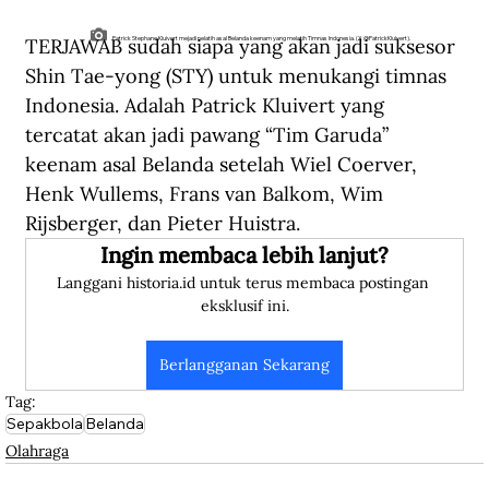
TERJAWAB sudah siapa yang akan jadi suksesor 
Patrick Stephane Kluivert mejadi pelatih asal Belanda keenam yang melatih Timnas Indonesia. (X @PatrickKluivert).
Shin Tae-yong (STY) untuk menukangi timnas 
Indonesia. Adalah Patrick Kluivert yang 
tercatat akan jadi pawang “Tim Garuda” 
keenam asal Belanda setelah Wiel Coerver, 
Henk Wullems, Frans van Balkom, Wim 
Rijsberger, dan Pieter Huistra. 
Ingin membaca lebih lanjut?
Langgani historia.id untuk terus membaca postingan 
eksklusif ini.
Berlangganan Sekarang
Tag:
Sepakbola
Belanda
Olahraga