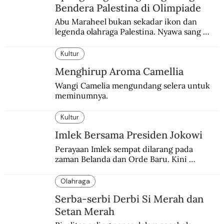
Bendera Palestina di Olimpiade
Abu Maraheel bukan sekadar ikon dan 
legenda olahraga Palestina. Nyawa sang 
Olimpian tak tertolong setelah Israel 
memblokade Rafah.
Kultur
Menghirup Aroma Camellia
Wangi Camelia mengundang selera untuk 
meminumnya.
Kultur
Imlek Bersama Presiden Jokowi
Perayaan Imlek sempat dilarang pada 
zaman Belanda dan Orde Baru. Kini 
dirayakan dengan semarak.
Olahraga
Serba-serbi Derbi Si Merah dan
Setan Merah