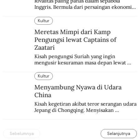
Rivalitas paling panas dalam sepabola 
Inggris. Bermula dari persaingan ekonomi 
dan industri.
Kultur
Meretas Mimpi dari Kamp
Pengungsi lewat Captains of
Zaatari
Kisah pengungsi Suriah yang ingin 
mengusir kesuraman masa depan lewat 
sepakbola. Disajikan dengan intim dan 
humanis.
Kultur
Menyambung Nyawa di Udara
China
Kisah kegetiran akibat teror serangan udara 
Jepang di Chongqing. Menyisakan 
kepedihan dan perlawanan.
Sebelumnya
Selanjutnya