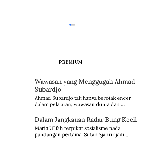
PREMIUM
Wawasan yang Menggugah Ahmad
Subardjo
Kiprah Toni Pogacnik, Pelatih Timnas
Ahmad Subardjo tak hanya berotak encer 
dalam pelajaran, wawasan dunia dan 
Indonesia Asal Kroasia
kesadaran kebangsaannya tumbuh berkat 
Jules Verne, Multatuli, hingga Sun Yat-sen.
Dalam Jangkauan Radar Bung Kecil
Maria Ullfah terpikat sosialisme pada 
pandangan pertama. Sutan Sjahrir jadi 
comblangnya.