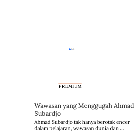
PREMIUM
Wawasan yang Menggugah Ahmad
Subardjo
Kala Rombongan Haji Dibantai Vasco da
Ahmad Subardjo tak hanya berotak encer 
dalam pelajaran, wawasan dunia dan 
Gama
kesadaran kebangsaannya tumbuh berkat 