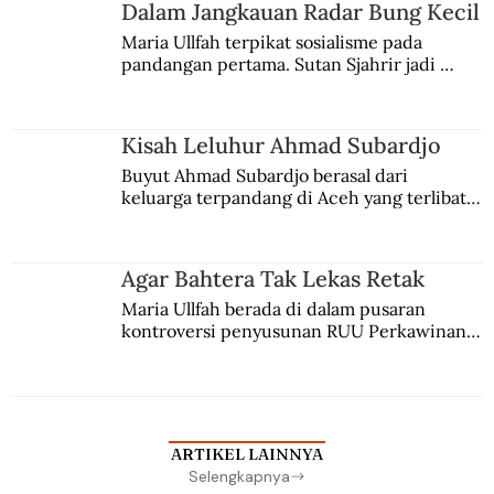
Jules Verne, Multatuli, hingga Sun Yat-sen.
Dalam Jangkauan Radar Bung Kecil
Maria Ullfah terpikat sosialisme pada 
pandangan pertama. Sutan Sjahrir jadi 
comblangnya.
Kisah Leluhur Ahmad Subardjo
Buyut Ahmad Subardjo berasal dari 
keluarga terpandang di Aceh yang terlibat 
persaingan kekuasaan. Dia memilih 
merantau ke Jawa dan menjadi pemuka 
agama Islam. Anaknya mengikuti jejaknya.
Agar Bahtera Tak Lekas Retak
Maria Ullfah berada di dalam pusaran 
kontroversi penyusunan RUU Perkawinan. 
Berbuah manis walau penuh kompromi.
ARTIKEL LAINNYA
Selengkapnya