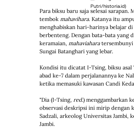
Putri/historia.id)
Para biksu baru saja selesai sarapan. 
tembok 
mahavihara
. Katanya itu am
menghabiskan hari-harinya belajar di
berbenteng. Dengan bata-bata yang di
keramaian, 
mahaviahara 
tersembunyi 
Sungai Batanghari yang lebar. 
Kondisi itu dicatat I-Tsing, biksu a
abad ke-7 dalam perjalanannya ke Nala
ketika memasuki kawasan Candi Keda
"
Dia
 (I-Tsing, 
red.
)
 menggambarkan kese
observasi deskripsi ini mirip dengan
 
Sadzali, arkeolog Universitas Jambi
, 
Jambi. 