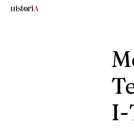
M
T
I-