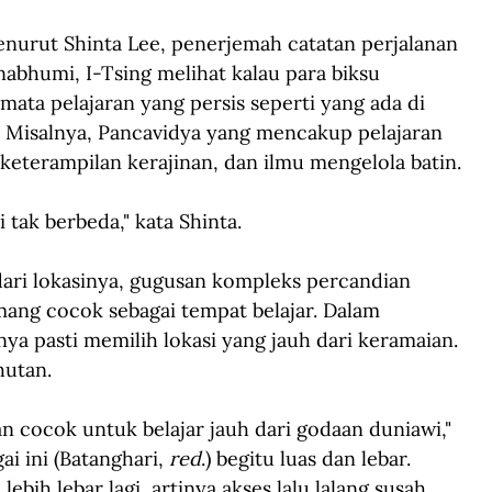
enurut Shinta Lee, penerjemah catatan perjalanan 
nabhumi, I-Tsing melihat kalau para biksu 
ata pelajaran yang persis seperti yang ada di 
. Misalnya, Pancavidya yang mencakup pelajaran 
, keterampilan kerajinan, dan ilmu mengelola batin.
 tak berbeda," kata Shinta.
dari lokasinya, gugusan kompleks percandian 
ng cocok sebagai tempat belajar. Dalam 
nya pasti memilih lokasi yang jauh dari keramaian. 
hutan. 
 cocok untuk belajar jauh dari godaan duniawi," 
ai ini (Batanghari, 
red
.) begitu luas dan lebar. 
bih lebar lagi, artinya akses lalu lalang susah 