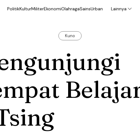
Politik
Kultur
Militer
Ekonomi
Olahraga
Sains
Urban
Lainnya
Kuno
engunjungi
empat Belaja
Tsing