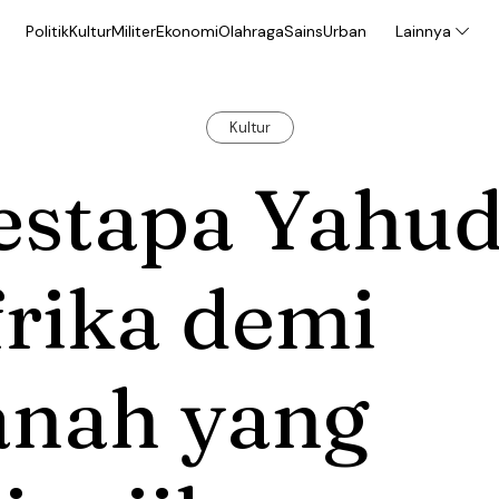
Politik
Kultur
Militer
Ekonomi
Olahraga
Sains
Urban
Lainnya
Kultur
estapa Yahud
rika demi
anah yang