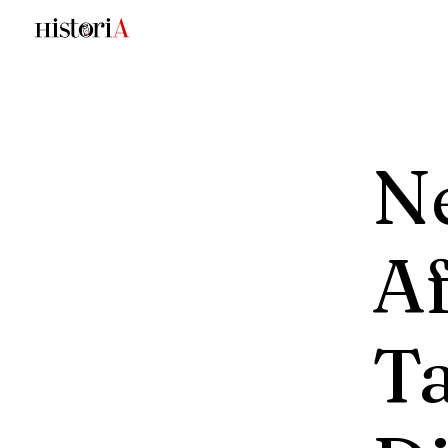
N
Af
T