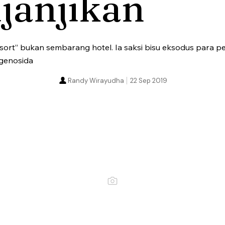
janjikan
sort” bukan sembarang hotel. Ia saksi bisu eksodus para p
 genosida
Randy Wirayudha
22 Sep 2019