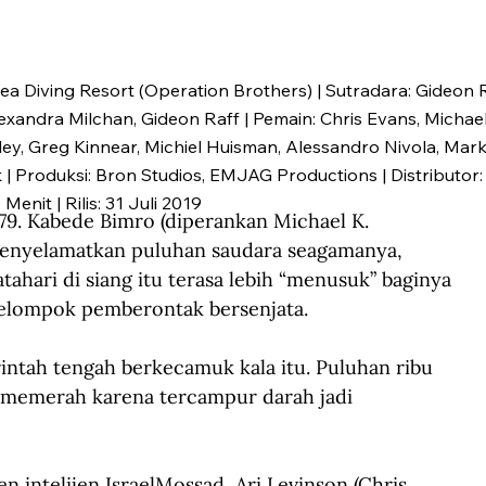
ea Diving Resort (Operation Brothers) | Sutradara: Gideon R
lexandra Milchan, Gideon Raff | Pemain: Chris Evans, Michael
ey, Greg Kinnear, Michiel Huisman, Alessandro Nivola, Mark 
k | Produksi: Bron Studios, EMJAG Productions | Distributor: 
0 Menit | Rilis: 31 Juli 2019
979. Kabede Bimro (diperankan Michael K. 
menyelamatkan puluhan saudara seagamanya, 
tahari di siang itu terasa lebih “menusuk” baginya 
kelompok pemberontak bersenjata.
tah tengah berkecamuk kala itu. Puluhan ribu 
 memerah karena tercampur darah jadi 
 intelijen IsraelMossad, Ari Levinson (Chris 