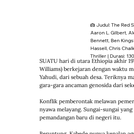
Judul: The Red S
Aaron L. Gilbert, A
Bennett, Ben Kingsl
Hassell, Chris Chal
Thriller | Durasi: 13
SUATU hari di utara Ethiopia akhir 1
Williams) berkejaran dengan waktu 
Yahudi, dari sebuah desa. Teriknya ma
gara-gara ancaman genosida dari se
Konflik pemberontak melawan pemerin
nyawa melayang. Sungai-sungai yang
pemandangan baru di negeri itu.
Beruntung, Kabede punya kenalan agen