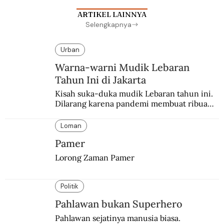
ARTIKEL LAINNYA
Selengkapnya
Urban
Warna-warni Mudik Lebaran
Tahun Ini di Jakarta
Kisah suka-duka mudik Lebaran tahun ini. 
Dilarang karena pandemi membuat ribuan 
orang berbondong-bondong pulang 
kampung lebih awal.
Loman
Pamer
Lorong Zaman Pamer
Politik
Pahlawan bukan Superhero
Pahlawan sejatinya manusia biasa. 