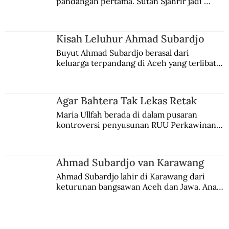
pandangan pertama. Sutan Sjahrir jadi 
comblangnya.
Kisah Leluhur Ahmad Subardjo
Buyut Ahmad Subardjo berasal dari 
keluarga terpandang di Aceh yang terlibat 
persaingan kekuasaan. Dia memilih 
merantau ke Jawa dan menjadi pemuka 
agama Islam. Anaknya mengikuti jejaknya.
Agar Bahtera Tak Lekas Retak
Maria Ullfah berada di dalam pusaran 
kontroversi penyusunan RUU Perkawinan. 
Berbuah manis walau penuh kompromi.
Ahmad Subardjo van Karawang
Ahmad Subardjo lahir di Karawang dari 
keturunan bangsawan Aceh dan Jawa. Anak 
kesayangan mantri polisi ini pindah ke 
Batavia untuk melanjutkan pendidikan di 
sekolah Belanda.