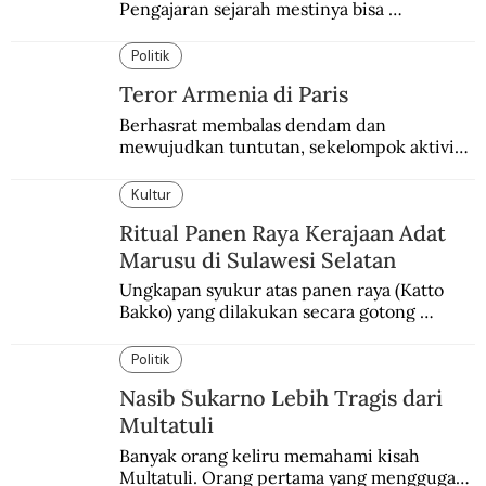
Pengajaran sejarah mestinya bisa 
menghadirkan sosok humanisnya.
Politik
Teror Armenia di Paris
Berhasrat membalas dendam dan 
mewujudkan tuntutan, sekelompok aktivis 
garis keras Armenia mengebom bandara di 
Paris.
Kultur
Ritual Panen Raya Kerajaan Adat
Marusu di Sulawesi Selatan
Ungkapan syukur atas panen raya (Katto 
Bakko) yang dilakukan secara gotong 
royong.
Politik
Nasib Sukarno Lebih Tragis dari
Multatuli
Banyak orang keliru memahami kisah 
Multatuli. Orang pertama yang menggugat 