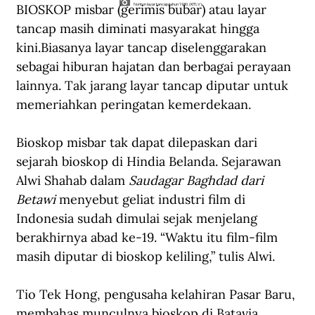
BIOSKOP misbar (gerimis bubar) atau layar 
Nonton layar tancap tahun 1930. (KITLV).
tancap masih diminati masyarakat hingga 
kini.Biasanya layar tancap diselenggarakan 
sebagai hiburan hajatan dan berbagai perayaan 
lainnya. Tak jarang layar tancap diputar untuk 
memeriahkan peringatan kemerdekaan.
Bioskop misbar tak dapat dilepaskan dari 
sejarah bioskop di Hindia Belanda. Sejarawan 
Alwi Shahab dalam 
Saudagar Baghdad dari 
Betawi 
menyebut geliat industri film di 
Indonesia sudah dimulai sejak menjelang 
berakhirnya abad ke-19. “Waktu itu film-film 
masih diputar di bioskop keliling,” tulis Alwi.
Tio Tek Hong, pengusaha kelahiran Pasar Baru, 
membahas munculnya bioskop di Batavia 