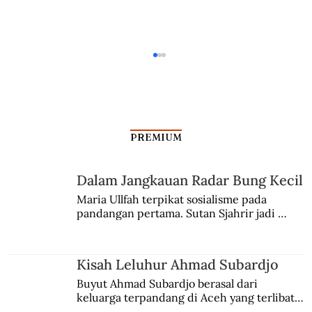
PREMIUM
Dalam Jangkauan Radar Bung Kecil
Maria Ullfah terpikat sosialisme pada 
pandangan pertama. Sutan Sjahrir jadi 
Kisah Keluarga Soejono Melawan
comblangnya.
Fasisme
Kisah Leluhur Ahmad Subardjo
Buyut Ahmad Subardjo berasal dari 
keluarga terpandang di Aceh yang terlibat 
persaingan kekuasaan. Dia memilih 