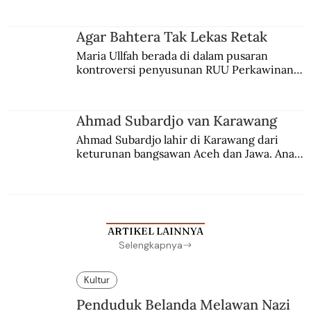
merantau ke Jawa dan menjadi pemuka 
agama Islam. Anaknya mengikuti jejaknya.
Agar Bahtera Tak Lekas Retak
Maria Ullfah berada di dalam pusaran 
kontroversi penyusunan RUU Perkawinan. 
Berbuah manis walau penuh kompromi.
Ahmad Subardjo van Karawang
Ahmad Subardjo lahir di Karawang dari 
keturunan bangsawan Aceh dan Jawa. Anak 
kesayangan mantri polisi ini pindah ke 
Batavia untuk melanjutkan pendidikan di 
sekolah Belanda.
ARTIKEL LAINNYA
Selengkapnya
Kultur
Penduduk Belanda Melawan Nazi