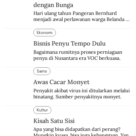
dengan Bunga
Hari ulang tahun Pangeran Bernhard 
menjadi awal perlawanan warga Belanda 
terhadap pendudukan Nazi Jerman. Bunga 
anyelir favorit sang pangeran menjadi 
Ekonomi
simbol perlawanan.
Bisnis Penyu Tempo Dulu
Bagaimana rumitnya proses perniagaan 
penyu di Nusantara era VOC berkuasa.
Sains
Awas Cacar Monyet
Penyakit akibat virus ini ditularkan melalui 
binatang. Sumber penyakitnya monyet.
Kultur
Kisah Satu Sisi
Apa yang bisa didapatkan dari perang? 
Mungkin kuasa, bisa juga kebanggaan. Yang 