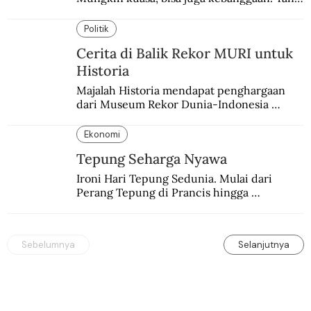
pasti, derita  korban.
Politik
Cerita di Balik Rekor MURI untuk
Historia
Majalah Historia mendapat penghargaan 
dari Museum Rekor Dunia-Indonesia 
(MURI) sebagai majalah sejarah populer 
pertama.
Ekonomi
Tepung Seharga Nyawa
Ironi Hari Tepung Sedunia. Mulai dari 
Perang Tepung di Prancis hingga 
Pembantaian Tepung di Palestina.
Sebelumnya
Selanjutnya