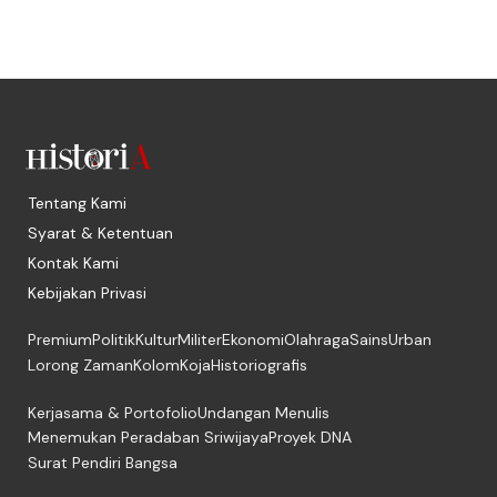
Tentang Kami
Syarat & Ketentuan
Kontak Kami
Kebijakan Privasi
Premium
Politik
Kultur
Militer
Ekonomi
Olahraga
Sains
Urban
Lorong Zaman
Kolom
Koja
Historiografis
Kerjasama & Portofolio
Undangan Menulis
Menemukan Peradaban Sriwijaya
Proyek DNA
Surat Pendiri Bangsa