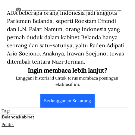
ADA beberapa orang Indonesia jadi anggota 
Raden Adipati Ario Soejono dan Ratu Wilhelmina ketika membacakan pidato pada 7 Desember 1942. (Dok. Rushdy Hoesein dan wikipedia).
Parlemen Belanda, seperti Roestam Effendi 
dan L.N. Palar. Namun, orang Indonesia yang 
pernah duduk dalam kabinet Belanda hanya 
seorang dan satu-satunya, yaitu Raden Adipati 
Ario Soejono. Anaknya, Irawan Soejono, tewas 
ditembak tentara Nazi-Jerman.
Ingin membaca lebih lanjut?
Langgani historia.id untuk terus membaca postingan 
eksklusif ini.
Berlangganan Sekarang
Tag:
Belanda
Kabinet
Politik