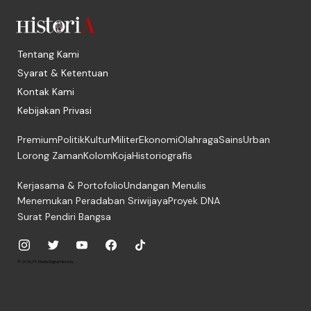
Tentang Kami
Syarat & Ketentuan
Kontak Kami
Kebijakan Privasi
Premium
Politik
Kultur
Militer
Ekonomi
Olahraga
Sains
Urban
Lorong Zaman
Kolom
Koja
Historiografis
Kerjasama & Portofolio
Undangan Menulis
Menemukan Peradaban Sriwijaya
Proyek DNA
Surat Pendiri Bangsa
© 2026, PT. Media Digital Historia.