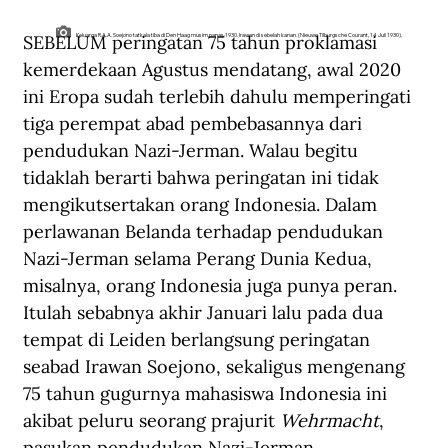
SEBELUM peringatan 75 tahun proklamasi 
Keluarga R.A.A. Soejono tatkala tiba di Den Haag musim panas 1930. Irawan di sebelah kanan. (Nieuwe Tilburgsche Courant, 14 Juli 1930).
kemerdekaan Agustus mendatang, awal 2020 
ini Eropa sudah terlebih dahulu memperingati 
tiga perempat abad pembebasannya dari 
pendudukan Nazi-Jerman. Walau begitu 
tidaklah berarti bahwa peringatan ini tidak 
mengikutsertakan orang Indonesia. Dalam 
perlawanan Belanda terhadap pendudukan 
Nazi-Jerman selama Perang Dunia Kedua, 
misalnya, orang Indonesia juga punya peran. 
Itulah sebabnya akhir Januari lalu pada dua 
tempat di Leiden berlangsung peringatan 
seabad Irawan Soejono, sekaligus mengenang 
75 tahun gugurnya mahasiswa Indonesia ini 
akibat peluru seorang prajurit 
Wehrmacht
, 
pasukan pendudukan Nazi-Jerman.