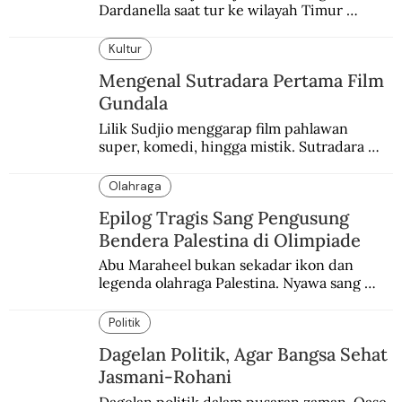
Dardanella saat tur ke wilayah Timur 
Tengah. Di sana mereka menjadi saksi 
ketegangan antara orang Yahudi dan 
Kultur
penduduk Arab.
Mengenal Sutradara Pertama Film
Gundala
Lilik Sudjio menggarap film pahlawan 
super, komedi, hingga mistik. Sutradara 
terbaik yang kurang dilirik.
Olahraga
Epilog Tragis Sang Pengusung
Bendera Palestina di Olimpiade
Abu Maraheel bukan sekadar ikon dan 
legenda olahraga Palestina. Nyawa sang 
Olimpian tak tertolong setelah Israel 
memblokade Rafah.
Politik
Dagelan Politik, Agar Bangsa Sehat
Jasmani-Rohani
Dagelan politik dalam pusaran zaman. Oase 