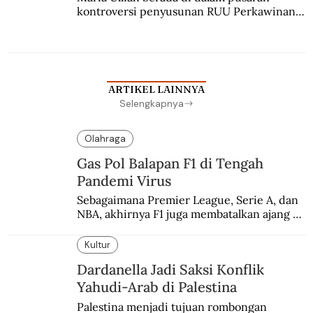
kontroversi penyusunan RUU Perkawinan. 
Berbuah manis walau penuh kompromi.
ARTIKEL LAINNYA
Selengkapnya
Olahraga
Gas Pol Balapan F1 di Tengah
Pandemi Virus
Sebagaimana Premier League, Serie A, dan 
NBA, akhirnya F1 juga membatalkan ajang 
balapannya. Menghindari pengalaman 
enam dekade lampau.
Kultur
Dardanella Jadi Saksi Konflik
Yahudi-Arab di Palestina
Palestina menjadi tujuan rombongan 