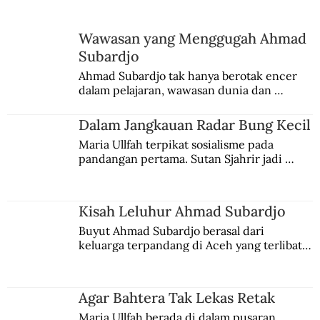
Wawasan yang Menggugah Ahmad
Subardjo
Dalam Jangkauan Radar Bung Kecil
Ahmad Subardjo tak hanya berotak encer 
dalam pelajaran, wawasan dunia dan 
kesadaran kebangsaannya tumbuh berkat 
Jules Verne, Multatuli, hingga Sun Yat-sen.
Dalam Jangkauan Radar Bung Kecil
Maria Ullfah terpikat sosialisme pada 
pandangan pertama. Sutan Sjahrir jadi 
comblangnya.
Kisah Leluhur Ahmad Subardjo
Buyut Ahmad Subardjo berasal dari 
keluarga terpandang di Aceh yang terlibat 
persaingan kekuasaan. Dia memilih 
merantau ke Jawa dan menjadi pemuka 
agama Islam. Anaknya mengikuti jejaknya.
Agar Bahtera Tak Lekas Retak
Maria Ullfah berada di dalam pusaran 