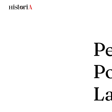
P
Po
L