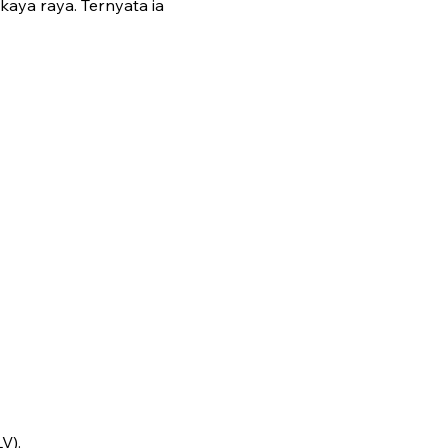
kaya raya. Ternyata ia
V).