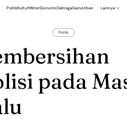
Politik
Kultur
Militer
Ekonomi
Olahraga
Sains
Urban
Lainnya
Politik
embersihan
lisi pada Ma
alu