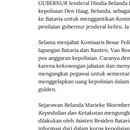
GUBERNUR Jenderal Hindia Belanda L
kepolisian Den Haag, Belanda, sebagai
ke Batavia untuk menggantikan Komisa
penilaian gubernur jenderal keliru. Ia 
Selama menjabat Komisaris Besar Poli
lapangan Batavia dan Banten, Van R
pos anggaran kepolisian. Caranya de
karena kekosongan jabatan dan meny
mengangkat pegawai untuk sementara
menggelapkan uang kepolisian dalam j
gulden.
Sejarawan Belanda Marieke Bloember
Kepedulian dan Ketakutan
 mengungka
dilakukan oleh Asisten Residen Batavi
informasi dari dalam korps kepolisia