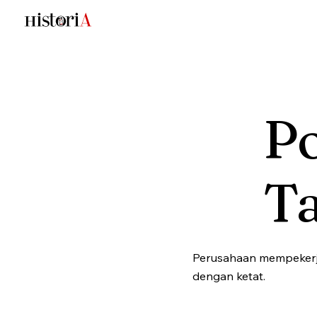
Po
T
Perusahaan mempekerj
dengan ketat.