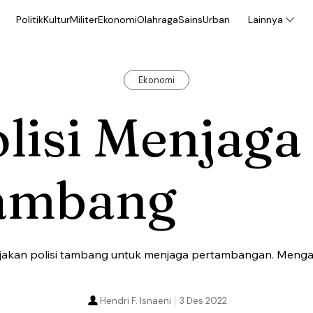
Politik
Kultur
Militer
Ekonomi
Olahraga
Sains
Urban
Lainnya
Ekonomi
lisi Menjaga
ambang
akan polisi tambang untuk menjaga pertambangan. Meng
Hendri F. Isnaeni
3 Des 2022