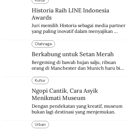
Kultur
Historia Raih LINE Indonesia
Awards
Juri memilih Historia sebagai media partner 
yang paling inovatif dalam menyajikan 
konten sejarah populer
Olahraga
Berkabung untuk Setan Merah
Bergeming di bawah hujan salju, ribuan 
orang di Manchester dan Munich haru biru 
mengenang 60 tahun tragedi yang 
menimpa MU.
Kultur
Ngopi Cantik, Cara Asyik
Menikmati Museum
Dengan pendekatan yang kreatif, museum 
bukan lagi destinasi yang menjemukan.
Urban