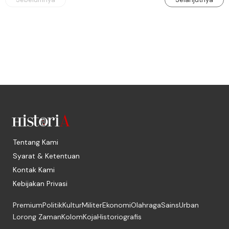
Tentang Kami
Syarat & Ketentuan
Kontak Kami
Kebijakan Privasi
Premium
Politik
Kultur
Militer
Ekonomi
Olahraga
Sains
Urban
Lorong Zaman
Kolom
Koja
Historiografis