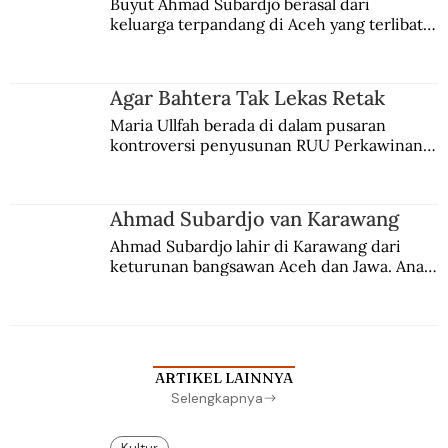
Buyut Ahmad Subardjo berasal dari 
keluarga terpandang di Aceh yang terlibat 
persaingan kekuasaan. Dia memilih 
merantau ke Jawa dan menjadi pemuka 
agama Islam. Anaknya mengikuti jejaknya.
Agar Bahtera Tak Lekas Retak
Maria Ullfah berada di dalam pusaran 
kontroversi penyusunan RUU Perkawinan. 
Berbuah manis walau penuh kompromi.
Ahmad Subardjo van Karawang
Ahmad Subardjo lahir di Karawang dari 
keturunan bangsawan Aceh dan Jawa. Anak 
kesayangan mantri polisi ini pindah ke 
Batavia untuk melanjutkan pendidikan di 
sekolah Belanda.
ARTIKEL LAINNYA
Selengkapnya