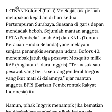
LETNAN Kolonel (Purn) Moekajat tak pernah 
Penangkis Serangan Udara jenis Bofors 40 milik pejuang Surabaya yang hancur dan ditinggalkan di jalan. Foto: Imperial War Museum.
melupakan kejadian di hari kedua 
Pertempuran Surabaya. Suasana di garis depan 
mendadak heboh. Sejumlah mantan anggota 
PETA (Pembela Tanah Air) dan KNIL (Tentara 
Kerajaan Hindia Belanda) yang melayani 
senjata penangkis serangan udara, Bofors 40, 
menembak jatuh tiga pesawat Mosquito milik 
RAF (Angkatan Udara Inggris). “Termasuk satu 
pesawat yang berisi seorang jenderal Inggris 
yang ikut mati di dalamnya,” ujar mantan 
anggota BPRI (Barisan Pemberontak Rakyat 
Indonesia) itu.
Namun, pihak Inggris menampik jika kematian 
itu disebabkan tembakan pihak Indonesia. 