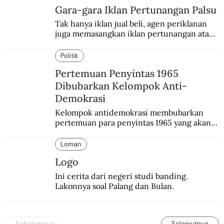
Gara-gara Iklan Pertunangan Palsu
Tak hanya iklan jual beli, agen periklanan 
juga memasangkan iklan pertunangan atau 
pernikahan. Ini kisah Hamid yang 
memasang iklan pertunangan palsu.
Politik
Pertemuan Penyintas 1965
Dibubarkan Kelompok Anti-
Demokrasi
Kelompok antidemokrasi membubarkan 
pertemuan para penyintas 1965 yang akan 
mengikuti simposium nasional yang bakal 
diselenggarakan pemerintah.
Loman
Logo
Ini cerita dari negeri studi banding. 
Lakonnya soal Palang dan Bulan.
Sebelumnya
Selanjutnya